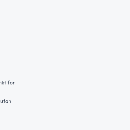
nkt för
 utan