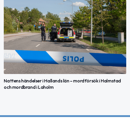
Nattens händelser i Hallands län – mordförsök i Halmstad
och mordbrand i Laholm