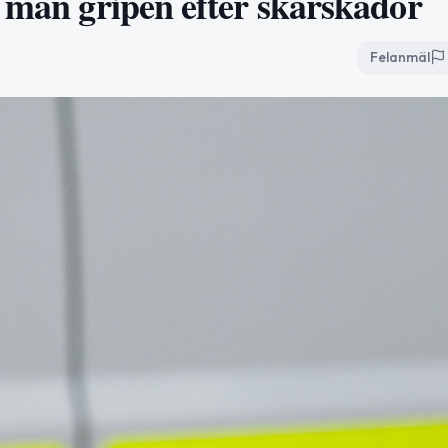
– man gripen efter skärskador
Felanmäl