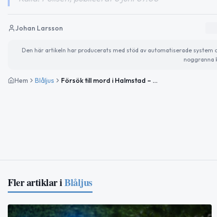
Johan Larsson
Den här artikeln har producerats med stöd av automatiserade system och 
noggranna k
Hem
Blåljus
Försök till mord i Halmstad – man gripen efter skärskador
Fler artiklar i
Blåljus