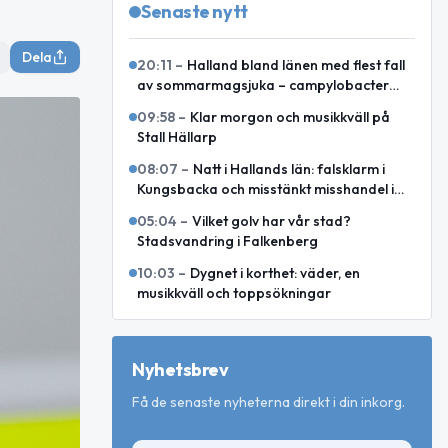
Senaste nytt
Dela
20:11
–
Halland bland länen med flest fall
av sommarmagsjuka – campylobacter
toppar i juli och augusti
09:58
–
Klar morgon och musikkväll på
Stall Hällarp
08:07
–
Natt i Hallands län: falsklarm i
Kungsbacka och misstänkt misshandel i
Varberg
05:04
–
Vilket golv har vår stad?
Stadsvandring i Falkenberg
10:03
–
Dygnet i korthet: väder, en
musikkväll och toppsökningar
Nyhetsbrev
Få de senaste nyheterna direkt i din inkorg.