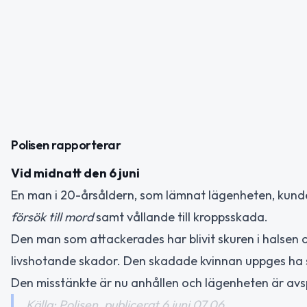
Polisen rapporterar
Vid midnatt den 6 juni
En man i 20-årsåldern, som lämnat lägenheten, kunde s
försök till mord
samt vållande till kroppsskada.
Den man som attackerades har blivit skuren i halsen o
livshotande skador. Den skadade kvinnan uppges ha s
Den misstänkte är nu anhållen och lägenheten är avs
Källa: Polisen, publicerat 6 juni 07.06