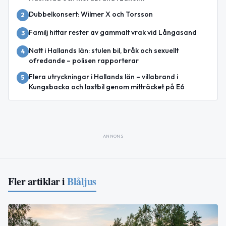
Dubbelkonsert: Wilmer X och Torsson
2
Familj hittar rester av gammalt vrak vid Långasand
3
Natt i Hallands län: stulen bil, bråk och sexuellt
4
ofredande – polisen rapporterar
Flera utryckningar i Hallands län – villabrand i
5
Kungsbacka och lastbil genom mitträcket på E6
ANNONS
Fler artiklar i
Blåljus