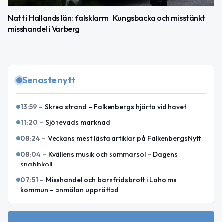
Natt i Hallands län: falsklarm i Kungsbacka och misstänkt
misshandel i Varberg
Senaste nytt
13:59
–
Skrea strand – Falkenbergs hjärta vid havet
11:20
–
Sjönevads marknad
08:24
–
Veckans mest lästa artiklar på FalkenbergsNytt
08:04
–
Kvällens musik och sommarsol – Dagens
snabbkoll
07:51
–
Misshandel och barnfridsbrott i Laholms
kommun – anmälan upprättad