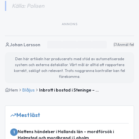
Källa: Polisen
ANNONS
Johan Larsson
Anmäl fel
Den här artikeln har producerats med stöd av automatiserade
system och externa datakällor. Vårt mål är alltid att rapportera
korrekt, sakligt och relevant. Trots noggranna kontroller kan fel
förekomma.
Hem
Blåljus
Inbrott i bostad i Steninge – polisanmälan upprättad
Mest läst
Nattens händelser i Hallands län – mordförsök i
1
Halmstad och mordbrand i Laholm