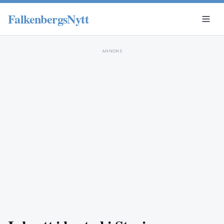
FalkenbergsNytt
ANNONS