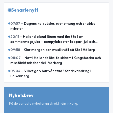
Senaste nytt
07:57
–
Dagens koll: väder, evenemang och snabba
nyheter
20:11
–
Halland bland länen med flest fall av
sommarmagsjuka – campylobacter toppar i juli och
augusti
09:58
–
Klar morgon och musikkväll på Stall Hällarp
08:07
–
Natt i Hallands län: falsklarm i Kungsbacka och
misstänkt misshandel i Varberg
05:04
–
Vilket golv har vår stad? Stadsvandring i
Falkenberg
Nyhetsbrev
Få de senaste nyheterna direkt i din inkorg.