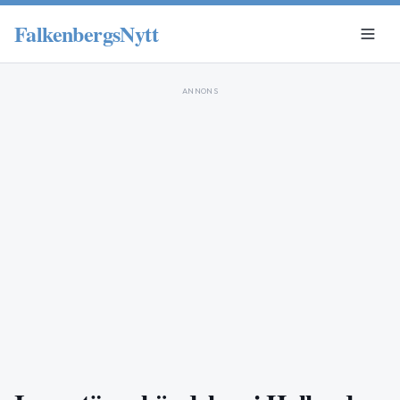
FalkenbergsNytt
ANNONS