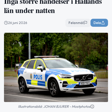
Inga större händelser i Hallands
län under natten
26 juni 2026
Felanmäl
Dela
Illustrationsbild: JOHAN BJURER - Mostphotos