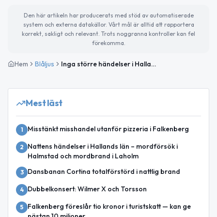
Den här artikeln har producerats med stöd av automatiserade
system och externa datakällor. Vårt mål är alltid att rapportera
korrekt, sakligt och relevant. Trots noggranna kontroller kan fel
förekomma.
Hem
Blåljus
Inga större händelser i Hallands län under natten
Mest läst
Misstänkt misshandel utanför pizzeria i Falkenberg
1
Nattens händelser i Hallands län – mordförsök i
2
Halmstad och mordbrand i Laholm
Dansbanan Cortina totalförstörd i nattlig brand
3
Dubbelkonsert: Wilmer X och Torsson
4
Falkenberg föreslår tio kronor i turistskatt — kan ge
5
nästan 10 miljoner