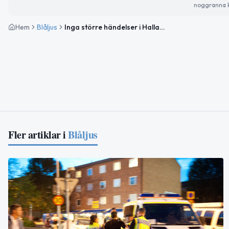
noggranna k
Hem
Blåljus
Inga större händelser i Hallands län under natten
Fler artiklar i
Blåljus