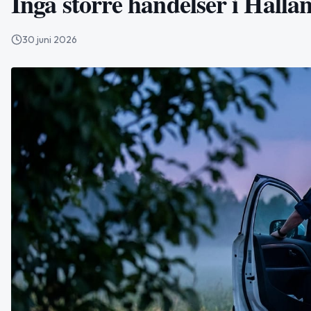
Inga större händelser i Halla
30 juni 2026