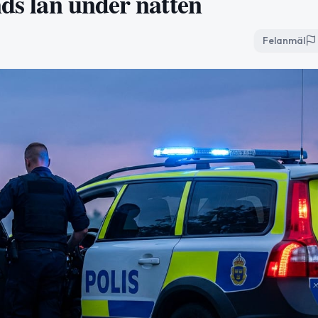
nds län under natten
Felanmäl