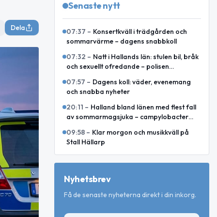
Senaste nytt
Dela
07:37
–
Konsertkväll i trädgården och
sommarvärme – dagens snabbkoll
07:32
–
Natt i Hallands län: stulen bil, bråk
och sexuellt ofredande – polisen
rapporterar
07:57
–
Dagens koll: väder, evenemang
och snabba nyheter
20:11
–
Halland bland länen med flest fall
av sommarmagsjuka – campylobacter
toppar i juli och augusti
09:58
–
Klar morgon och musikkväll på
Stall Hällarp
Nyhetsbrev
Få de senaste nyheterna direkt i din inkorg.