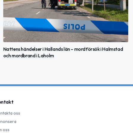
Nattens händelser i Hallands län – mordförsök i Halmstad
och mordbrand i Laholm
ontakt
ntakta oss
nonsera
 oss