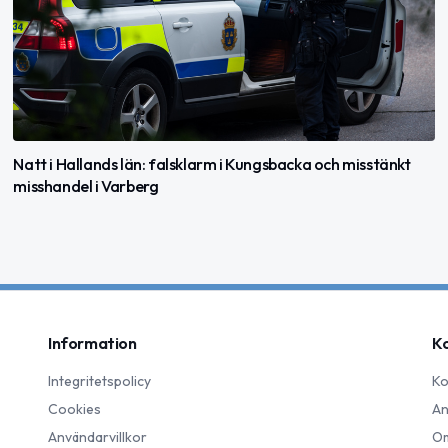
Natt i Hallands län: falsklarm i Kungsbacka och misstänkt
misshandel i Varberg
Information
K
Integritetspolicy
Ko
Cookies
An
Användarvillkor
Om