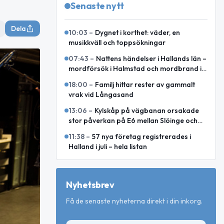
Senaste nytt
Dela
10:03
–
Dygnet i korthet: väder, en
musikkväll och toppsökningar
07:43
–
Nattens händelser i Hallands län –
mordförsök i Halmstad och mordbrand i
Laholm
18:00
–
Familj hittar rester av gammalt
vrak vid Långasand
13:06
–
Kylskåp på vägbanan orsakade
stor påverkan på E6 mellan Slöinge och
Heberg
11:38
–
57 nya företag registrerades i
Halland i juli – hela listan
Nyhetsbrev
Få de senaste nyheterna direkt i din inkorg.