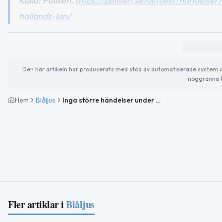
Källa: Polisen,
https://polisen.se/aktuellt/handels
hallands-lan/
Den här artikeln har producerats med stöd av automatiserade system och 
noggranna k
Hem
Blåljus
Inga större händelser under natten i Hallands län
Fler artiklar i
Blåljus