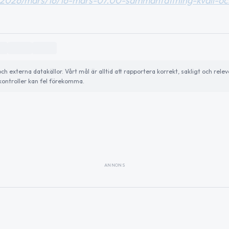
er/2026/mars/16/16-mars-07.00-sammanfattning-kvall-oc
externa datakällor. Vårt mål är alltid att rapportera korrekt, sakligt och relev
ontroller kan fel förekomma.
ANNONS