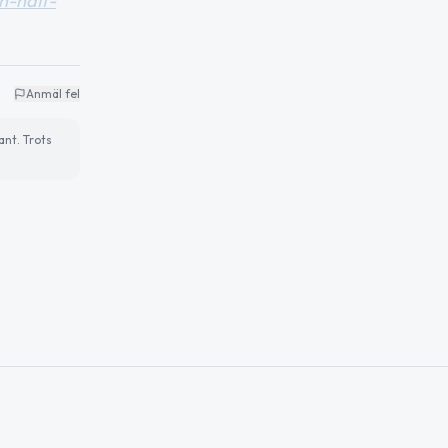
h-natt-
Anmäl fel
ant. Trots