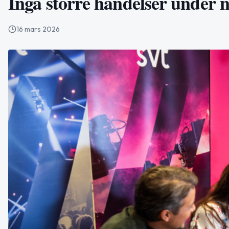
Inga större händelser under n
16 mars 2026