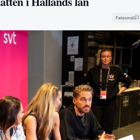
atten i Hallands län
Felanmäl