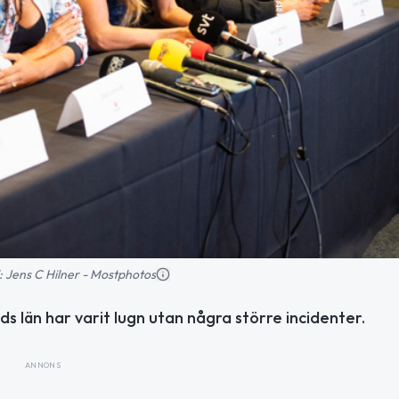
ld: Jens C Hilner - Mostphotos
ds län har varit lugn utan några större incidenter.
ANNONS