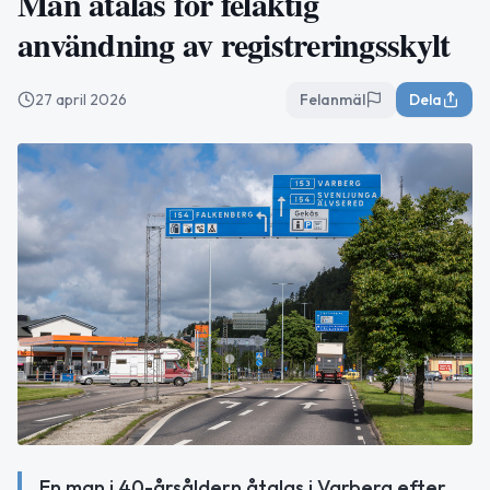
Man åtalas för felaktig
användning av registreringsskylt
27 april 2026
Felanmäl
Dela
En man i 40-årsåldern åtalas i Varberg efter