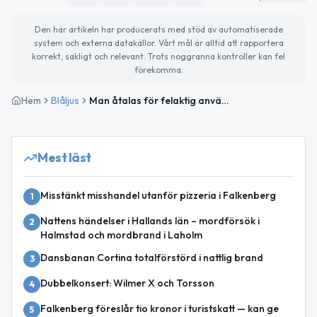
Den här artikeln har producerats med stöd av automatiserade
system och externa datakällor. Vårt mål är alltid att rapportera
korrekt, sakligt och relevant. Trots noggranna kontroller kan fel
förekomma.
Hem
Blåljus
Man åtalas för felaktig användning av registreringsskylt
Mest läst
Misstänkt misshandel utanför pizzeria i Falkenberg
1
Nattens händelser i Hallands län – mordförsök i
2
Halmstad och mordbrand i Laholm
Dansbanan Cortina totalförstörd i nattlig brand
3
Dubbelkonsert: Wilmer X och Torsson
4
Falkenberg föreslår tio kronor i turistskatt — kan ge
5