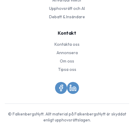
Användarvillkor
Upphovsrätt och AI
Debatt & Insändare
Kontakt
Kontakta oss
Annonsera
Om oss
Tipsa oss
©
FalkenbergsNytt
. Allt material på
FalkenbergsNytt
är skyddat
enligt upphovsrättslagen.