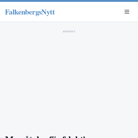
FalkenbergsNytt
ANNONS