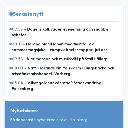
Senaste nytt
07:57
–
Dagens koll: väder, evenemang och snabba
nyheter
20:11
–
Halland bland länen med flest fall av
sommarmagsjuka – campylobacter toppar i juli och
augusti
09:58
–
Klar morgon och musikkväll på Stall Hällarp
08:07
–
Natt i Hallands län: falsklarm i Kungsbacka och
misstänkt misshandel i Varberg
05:04
–
Vilket golv har vår stad? Stadsvandring i
Falkenberg
Nyhetsbrev
Få de senaste nyheterna direkt i din inkorg.