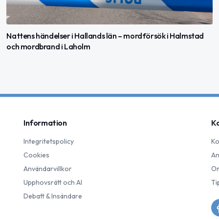
Nattens händelser i Hallands län – mordförsök i Halmstad
och mordbrand i Laholm
Information
K
Integritetspolicy
Ko
Cookies
An
Användarvillkor
Om
Upphovsrätt och AI
Ti
Debatt & Insändare