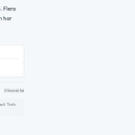
. Flera
n har
Anmäl fel
ant. Trots