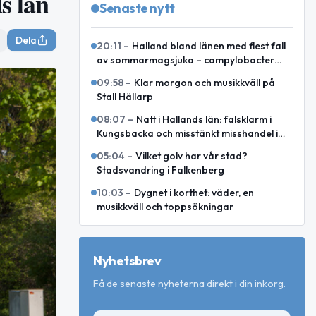
s län
Senaste nytt
Dela
20:11
–
Halland bland länen med flest fall
av sommarmagsjuka – campylobacter
toppar i juli och augusti
09:58
–
Klar morgon och musikkväll på
Stall Hällarp
08:07
–
Natt i Hallands län: falsklarm i
Kungsbacka och misstänkt misshandel i
Varberg
05:04
–
Vilket golv har vår stad?
Stadsvandring i Falkenberg
10:03
–
Dygnet i korthet: väder, en
musikkväll och toppsökningar
Nyhetsbrev
Få de senaste nyheterna direkt i din inkorg.