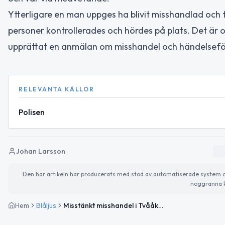
Ytterligare en man uppges ha blivit misshandlad och för
personer kontrollerades och hördes på plats. Det är o
upprättat en anmälan om misshandel och händelseför
RELEVANTA KÄLLOR
Polisen
Johan Larsson
Den här artikeln har producerats med stöd av automatiserade system och 
noggranna k
Hem
Blåljus
Misstänkt misshandel i Tvååker – händelsen utreds i Hallands län