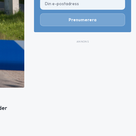
Prenumerera
ANNONS
der