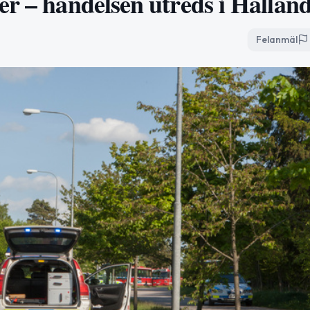
r – händelsen utreds i Halland
Felanmäl