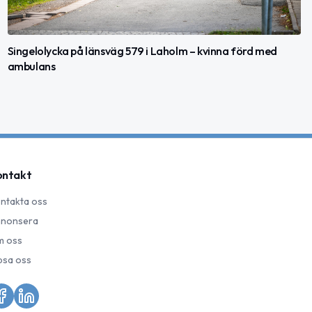
Singelolycka på länsväg 579 i Laholm – kvinna förd med
ambulans
ontakt
ntakta oss
nonsera
 oss
psa oss