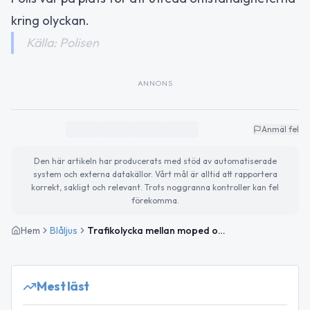
kring olyckan.
Källa: Polisen
ANNONS
Anmäl fel
Den här artikeln har producerats med stöd av automatiserade
system och externa datakällor. Vårt mål är alltid att rapportera
korrekt, sakligt och relevant. Trots noggranna kontroller kan fel
förekomma.
Hem
Blåljus
Trafikolycka mellan moped och A-traktor i Falkenberg – förare skadad
Mest läst