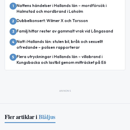
Nattens händelser i Hallands län – mordförsök i
1
Halmstad och mordbrand i Laholm
Dubbelkonsert: Wilmer X och Torsson
2
Familj hittar rester av gammalt vrak vid Långasand
3
Natt i Hallands län: stulen bil, bråk och sexuellt
4
ofredande – polisen rapporterar
Flera utryckningar i Hallands län – villabrand i
5
Kungsbacka och lastbil genom mitträcket på E6
ANNONS
Fler artiklar i
Blåljus