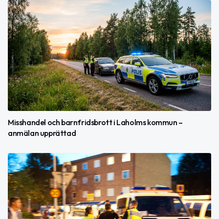
Misshandel och barnfridsbrott i Laholms kommun –
anmälan upprättad