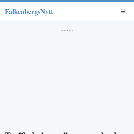
FalkenbergsNytt
ANNONS