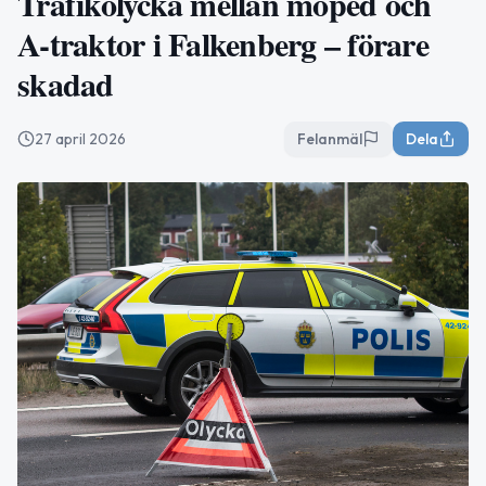
Trafikolycka mellan moped och
A-traktor i Falkenberg – förare
skadad
27 april 2026
Felanmäl
Dela