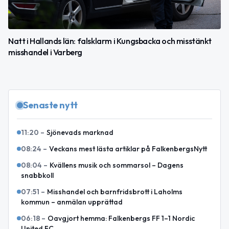
Natt i Hallands län: falsklarm i Kungsbacka och misstänkt
misshandel i Varberg
Senaste nytt
11:20
–
Sjönevads marknad
08:24
–
Veckans mest lästa artiklar på FalkenbergsNytt
08:04
–
Kvällens musik och sommarsol – Dagens
snabbkoll
07:51
–
Misshandel och barnfridsbrott i Laholms
kommun – anmälan upprättad
06:18
–
Oavgjort hemma: Falkenbergs FF 1–1 Nordic
United FC