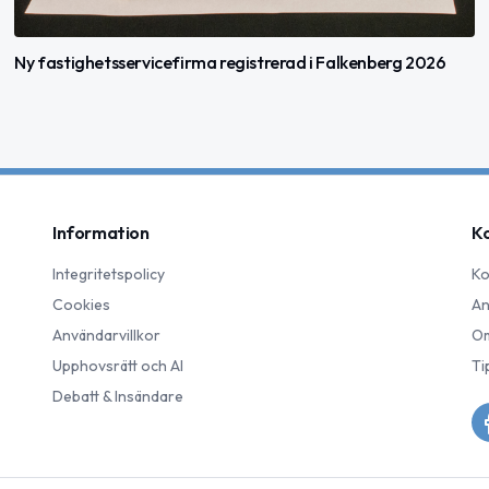
Ny fastighetsservicefirma registrerad i Falkenberg 2026
Information
K
Integritetspolicy
Ko
Cookies
An
Användarvillkor
Om
Upphovsrätt och AI
Ti
Debatt & Insändare