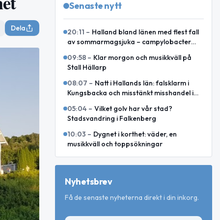
het
Senaste nytt
Dela
20:11
–
Halland bland länen med flest fall
av sommarmagsjuka – campylobacter
toppar i juli och augusti
09:58
–
Klar morgon och musikkväll på
Stall Hällarp
08:07
–
Natt i Hallands län: falsklarm i
Kungsbacka och misstänkt misshandel i
Varberg
05:04
–
Vilket golv har vår stad?
Stadsvandring i Falkenberg
10:03
–
Dygnet i korthet: väder, en
musikkväll och toppsökningar
Nyhetsbrev
Få de senaste nyheterna direkt i din inkorg.