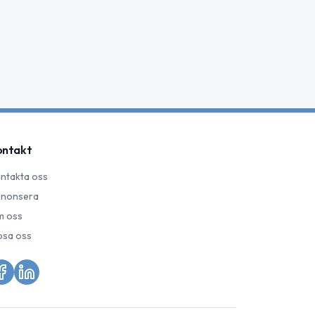
ontakt
ntakta oss
nonsera
 oss
psa oss