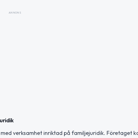
ANNONS
uridik
ag med verksamhet inriktad på familjejuridik. Företaget 