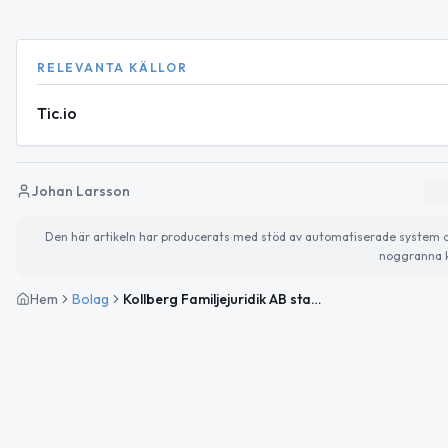
RELEVANTA KÄLLOR
Tic.io
Johan Larsson
Den här artikeln har producerats med stöd av automatiserade system och 
noggranna k
Hem
Bolag
Kollberg Familjejuridik AB startar familjejuridisk verksamhet