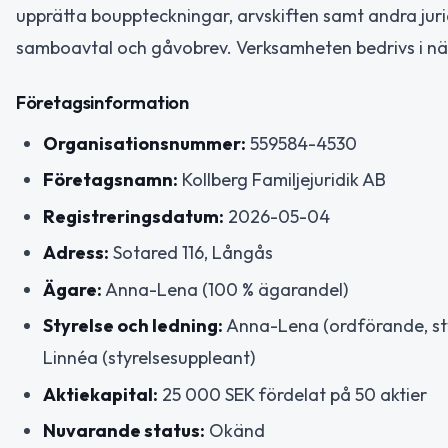
upprätta bouppteckningar, arvskiften samt andra ju
samboavtal och gåvobrev. Verksamheten bedrivs i nä
Företagsinformation
Organisationsnummer:
559584-4530
Företagsnamn:
Kollberg Familjejuridik AB
Registreringsdatum:
2026-05-04
Adress:
Sotared 116, Långås
Ägare:
Anna-Lena (100 % ägarandel)
Styrelse och ledning:
Anna-Lena (ordförande, styr
Linnéa (styrelsesuppleant)
Aktiekapital:
25 000 SEK fördelat på 50 aktier
Nuvarande status:
Okänd