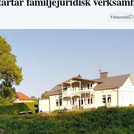
tartar familjejuridisk verksam
Felanmäl