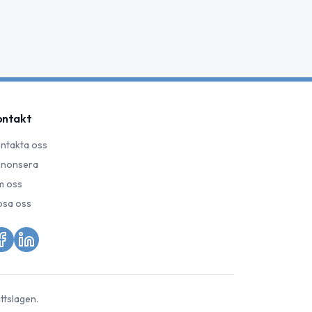
ontakt
ntakta oss
nonsera
 oss
psa oss
ttslagen.