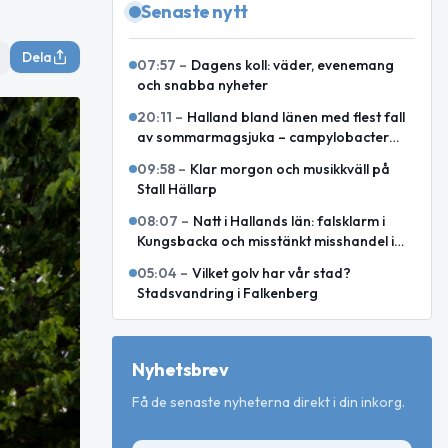
Senaste nytt
Dela
07:57
–
Dagens koll: väder, evenemang
och snabba nyheter
20:11
–
Halland bland länen med flest fall
av sommarmagsjuka – campylobacter
toppar i juli och augusti
09:58
–
Klar morgon och musikkväll på
Stall Hällarp
08:07
–
Natt i Hallands län: falsklarm i
Kungsbacka och misstänkt misshandel i
Varberg
05:04
–
Vilket golv har vår stad?
Stadsvandring i Falkenberg
Nyhetsbrev
Få de senaste nyheterna direkt i din inkorg.