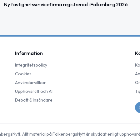
Ny fastighetsservicefirma registrerad i Falkenberg 2026
Information
K
Integritetspolicy
Ko
Cookies
An
Användarvillkor
Om
Upphovsrätt och AI
Ti
Debatt & Insändare
nbergsNytt
. Allt material på
FalkenbergsNytt
är skyddat enligt upphovsrä