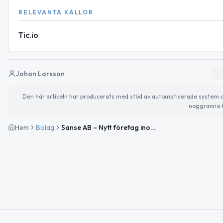
RELEVANTA KÄLLOR
Tic.io
Johan Larsson
Den här artikeln har producerats med stöd av automatiserade system och 
noggranna k
Hem
Bolag
Sanse AB – Nytt företag inom rådgivning och handel