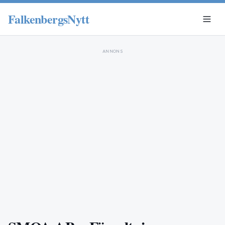
FalkenbergsNytt
ANNONS