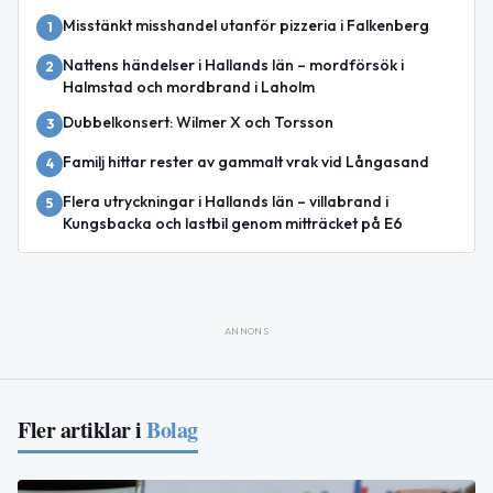
Misstänkt misshandel utanför pizzeria i Falkenberg
1
Nattens händelser i Hallands län – mordförsök i
2
Halmstad och mordbrand i Laholm
Dubbelkonsert: Wilmer X och Torsson
3
Familj hittar rester av gammalt vrak vid Långasand
4
Flera utryckningar i Hallands län – villabrand i
5
Kungsbacka och lastbil genom mitträcket på E6
ANNONS
Fler artiklar i
Bolag