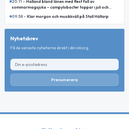
20:11
–
Halland bland länen med flest fall av
sommarmagsjuka – campylobacter toppar i juli och
augusti
09:58
–
Klar morgon och musikkväll på Stall Hällarp
Nyhetsbrev
Få de senaste nyheterna direkt i din inkorg.
Prenumerera