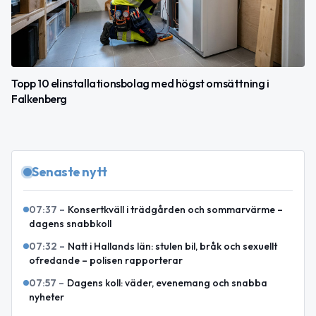
Topp 10 elinstallationsbolag med högst omsättning i
Falkenberg
Senaste nytt
07:37
–
Konsertkväll i trädgården och sommarvärme –
dagens snabbkoll
07:32
–
Natt i Hallands län: stulen bil, bråk och sexuellt
ofredande – polisen rapporterar
07:57
–
Dagens koll: väder, evenemang och snabba
nyheter