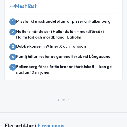
Mest läst
Misstänkt misshandel utanför pizzeria i Falkenberg
1
Nattens händelser i Hallands län – mordförsök i
2
Halmstad och mordbrand i Laholm
Dubbelkonsert: Wilmer X och Torsson
3
Familj hittar rester av gammalt vrak vid Långasand
4
Falkenberg föreslår tio kronor i turistskatt — kan ge
5
nästan 10 miljoner
ANNONS
Fler artiklar i
Evenemang