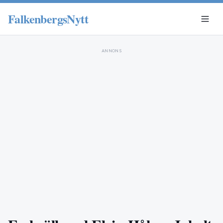
FalkenbergsNytt
ANNONS