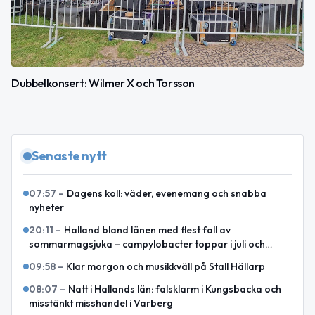
Dubbelkonsert: Wilmer X och Torsson
Senaste nytt
07:57
–
Dagens koll: väder, evenemang och snabba
nyheter
20:11
–
Halland bland länen med flest fall av
sommarmagsjuka – campylobacter toppar i juli och
augusti
09:58
–
Klar morgon och musikkväll på Stall Hällarp
08:07
–
Natt i Hallands län: falsklarm i Kungsbacka och
misstänkt misshandel i Varberg