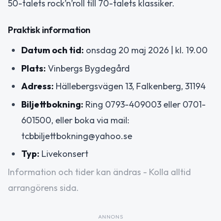
50-talets rock’n’roll till 70-talets klassiker.
Praktisk information
Datum och tid:
onsdag 20 maj 2026 | kl. 19.00
Plats:
Vinbergs Bygdegård
Adress:
Hällebergsvägen 13, Falkenberg, 31194
Biljettbokning:
Ring 0793-409003 eller 0701-
601500, eller boka via mail:
tcbbiljettbokning@yahoo.se
Typ:
Livekonsert
Information och tider kan ändras - Kolla alltid
arrangörens sida.
ANNONS