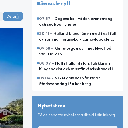
Senaste nytt
Dela
07:57
–
Dagens koll: väder, evenemang
och snabba nyheter
20:11
–
Halland bland länen med flest fall
av sommarmagsjuka – campylobacter
toppar i juli och augusti
09:58
–
Klar morgon och musikkväll på
Stall Hällarp
08:07
–
Natt i Hallands län: falsklarm i
Kungsbacka och misstänkt misshandel i
Varberg
05:04
–
Vilket golv har vår stad?
Stadsvandring i Falkenberg
Nyhetsbrev
Få de senaste nyheterna direkt i din inkorg.