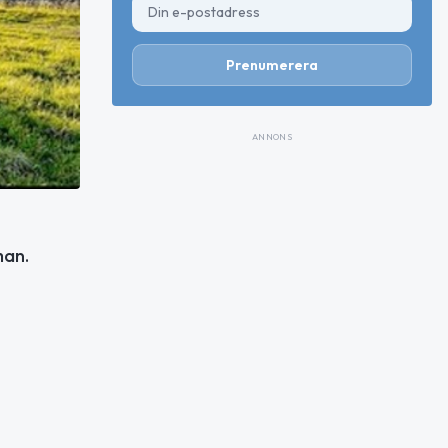
Prenumerera
ANNONS
man.