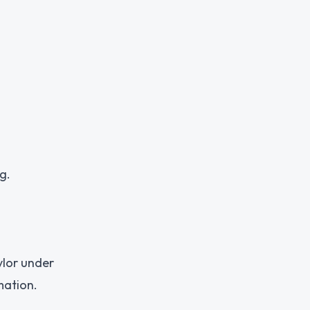
g.
vlor under
mation.