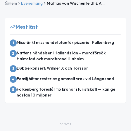
Hem
Evenemang
Mattias von Wachenfeldt & Amie Foon
Mest läst
Misstänkt misshandel utanför pizzeria i Falkenberg
1
Nattens händelser i Hallands län – mordförsök i
2
Halmstad och mordbrand i Laholm
Dubbelkonsert: Wilmer X och Torsson
3
Familj hittar rester av gammalt vrak vid Långasand
4
Falkenberg föreslår tio kronor i turistskatt — kan ge
5
nästan 10 miljoner
ANNONS