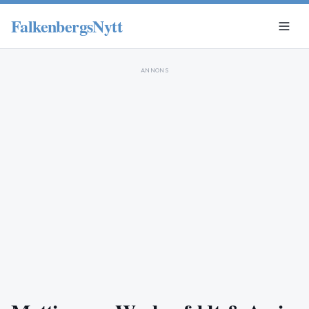
FalkenbergsNytt
ANNONS