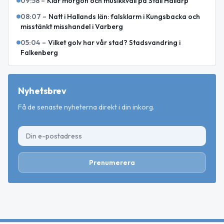
09:58
–
Klar morgon och musikkväll på Stall Hällarp
08:07
–
Natt i Hallands län: falsklarm i Kungsbacka och
misstänkt misshandel i Varberg
05:04
–
Vilket golv har vår stad? Stadsvandring i
Falkenberg
Nyhetsbrev
Få de senaste nyheterna direkt i din inkorg.
Prenumerera