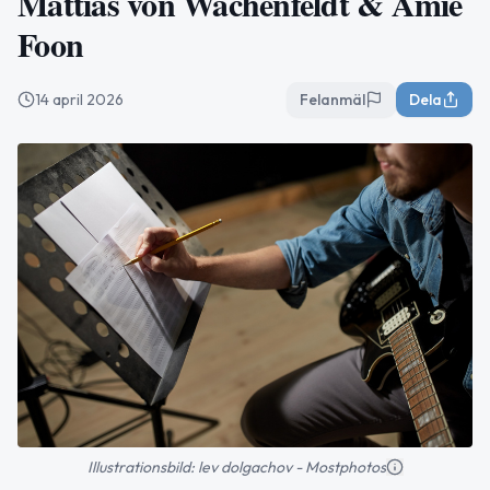
Mattias von Wachenfeldt & Amie
Foon
14 april 2026
Felanmäl
Dela
Illustrationsbild: lev dolgachov - Mostphotos