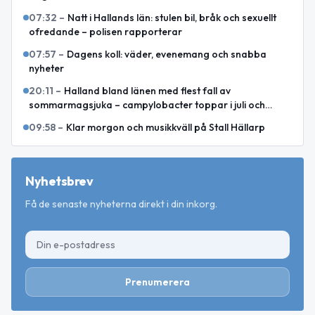
07:32
–
Natt i Hallands län: stulen bil, bråk och sexuellt
ofredande – polisen rapporterar
07:57
–
Dagens koll: väder, evenemang och snabba
nyheter
20:11
–
Halland bland länen med flest fall av
sommarmagsjuka – campylobacter toppar i juli och
augusti
09:58
–
Klar morgon och musikkväll på Stall Hällarp
Nyhetsbrev
Få de senaste nyheterna direkt i din inkorg.
Prenumerera