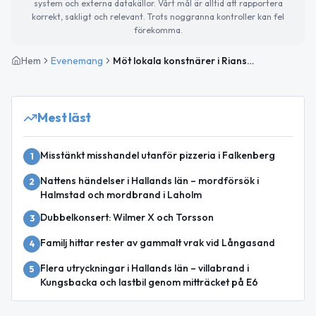
system och externa datakällor. Vårt mål är alltid att rapportera
korrekt, sakligt och relevant. Trots noggranna kontroller kan fel
förekomma.
Hem
Evenemang
Möt lokala konstnärer i Rians ateljé
Mest läst
Misstänkt misshandel utanför pizzeria i Falkenberg
1
Nattens händelser i Hallands län – mordförsök i
2
Halmstad och mordbrand i Laholm
Dubbelkonsert: Wilmer X och Torsson
3
Familj hittar rester av gammalt vrak vid Långasand
4
Flera utryckningar i Hallands län – villabrand i
5
Kungsbacka och lastbil genom mitträcket på E6