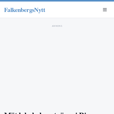
FalkenbergsNytt
ANNONS