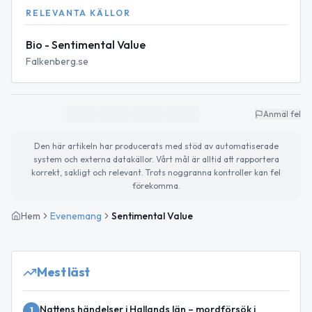
RELEVANTA KÄLLOR
Bio - Sentimental Value
Falkenberg.se
Anmäl fel
Den här artikeln har producerats med stöd av automatiserade
system och externa datakällor. Vårt mål är alltid att rapportera
korrekt, sakligt och relevant. Trots noggranna kontroller kan fel
förekomma.
Hem
Evenemang
Sentimental Value
Mest läst
Nattens händelser i Hallands län – mordförsök i
1