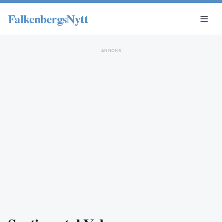
FalkenbergsNytt
ANNONS