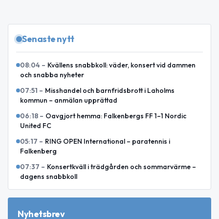
Senaste nytt
08:04
–
Kvällens snabbkoll: väder, konsert vid dammen
och snabba nyheter
07:51
–
Misshandel och barnfridsbrott i Laholms
kommun – anmälan upprättad
06:18
–
Oavgjort hemma: Falkenbergs FF 1–1 Nordic
United FC
05:17
–
RING OPEN International – paratennis i
Falkenberg
07:37
–
Konsertkväll i trädgården och sommarvärme –
dagens snabbkoll
Nyhetsbrev