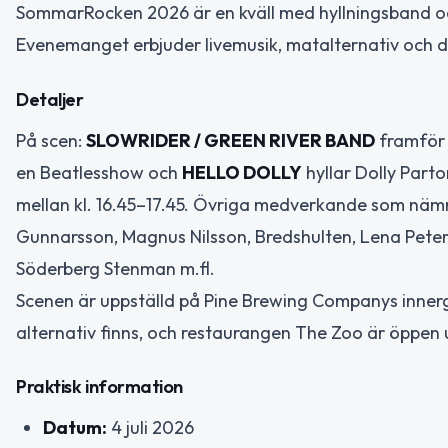
SommarRocken 2026 är en kväll med hyllningsband oc
Evenemanget erbjuder livemusik, matalternativ och dr
Detaljer
På scen:
SLOWRIDER / GREEN RIVER BAND
framför 
en Beatlesshow och
HELLO DOLLY
hyllar Dolly Part
mellan kl. 16.45–17.45. Övriga medverkande som nämn
Gunnarsson, Magnus Nilsson, Bredshulten, Lena Pete
Söderberg Stenman m.fl.
Scenen är uppställd på Pine Brewing Companys innergå
alternativ finns, och restaurangen The Zoo är öppe
Praktisk information
Datum:
4 juli 2026