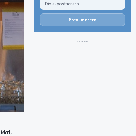
Prenumerera
ANNONS
 Mat,