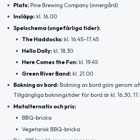
Plats:
Pine Brewing Company (innergård)
Insläpp:
kl. 16.00
Spelschema (ungefärliga tider):
The Haddocks:
kl. 16.45–17.45
Hello Dolly:
kl. 18.30
Here Comes the Fun:
kl. 19.45
Green River Band:
kl. 21.00
Bokning av bord:
Bokning av bord görs genom att v
Tillgängliga bokningstider för bord är kl. 16.30, 17.
Matalternativ och pris:
BBQ-bricka
Vegetarisk BBQ-bricka