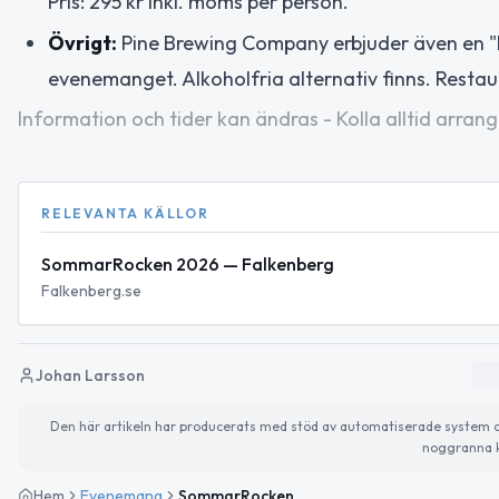
Pris: 295 kr inkl. moms per person.
Övrigt:
Pine Brewing Company erbjuder även en "k
evenemanget. Alkoholfria alternativ finns. Rest
Information och tider kan ändras - Kolla alltid arrang
RELEVANTA KÄLLOR
SommarRocken 2026 — Falkenberg
Falkenberg.se
Johan Larsson
Den här artikeln har producerats med stöd av automatiserade system och 
noggranna k
Hem
Evenemang
SommarRocken