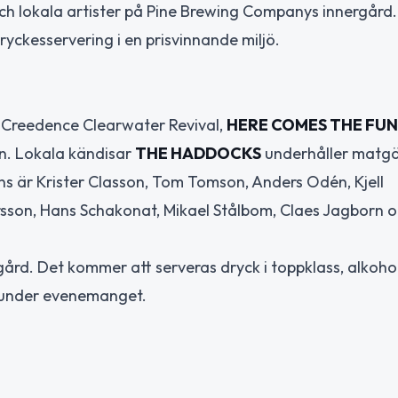
h lokala artister på Pine Brewing Companys innergård.
yckesservering i en prisvinnande miljö.
Creedence Clearwater Revival,
HERE COMES THE FUN
on. Lokala kändisar
THE HADDOCKS
underhåller matgä
s är Krister Classon, Tom Tomson, Anders Odén, Kjell
rsson, Hans Schakonat, Mikael Stålbom, Claes Jagborn 
rd. Det kommer att serveras dryck i toppklass, alkohol
n under evenemanget.