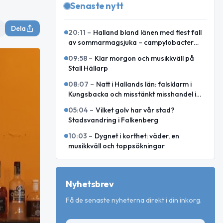
Senaste nytt
Dela
20:11
–
Halland bland länen med flest fall
av sommarmagsjuka – campylobacter
toppar i juli och augusti
09:58
–
Klar morgon och musikkväll på
Stall Hällarp
08:07
–
Natt i Hallands län: falsklarm i
Kungsbacka och misstänkt misshandel i
Varberg
05:04
–
Vilket golv har vår stad?
Stadsvandring i Falkenberg
10:03
–
Dygnet i korthet: väder, en
musikkväll och toppsökningar
Nyhetsbrev
Få de senaste nyheterna direkt i din inkorg.