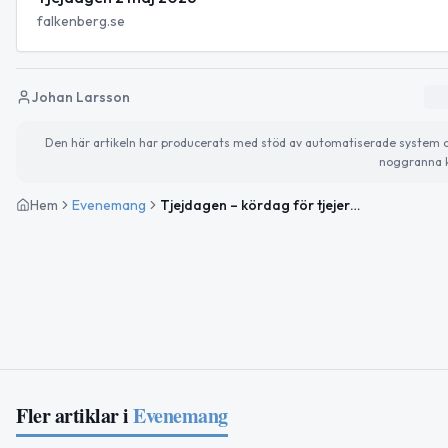
falkenberg.se
Johan Larsson
Den här artikeln har producerats med stöd av automatiserade system och 
noggranna k
Hem
Evenemang
Tjejdagen – kördag för tjejer på Falkenbergs Motorbana
Fler artiklar i
Evenemang