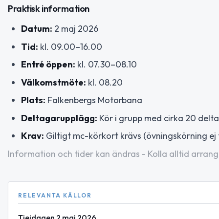
Praktisk information
Datum:
2 maj 2026
Tid:
kl. 09.00–16.00
Entré öppen:
kl. 07.30–08.10
Välkomstmöte:
kl. 08.20
Plats:
Falkenbergs Motorbana
Deltagarupplägg:
Kör i grupp med cirka 20 delta
Krav:
Giltigt mc-körkort krävs (övningskörning ej t
Information och tider kan ändras - Kolla alltid arrang
RELEVANTA KÄLLOR
Tjejdagen 2 maj 2026