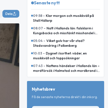
Senaste nytt
Dela
09:58
–
Klar morgon och musikkväll på
Stall Hällarp
08:07
–
Natt i Hallands län: falsklarm i
Kungsbacka och misstänkt misshandel i
Varberg
05:04
–
Vilket golv har vår stad?
Stadsvandring i Falkenberg
10:03
–
Dygnet i korthet: väder, en
musikkväll och toppsökningar
07:43
–
Nattens händelser i Hallands län –
mordförsök i Halmstad och mordbrand i
Laholm
Nyhetsbrev
Få de senaste nyheterna direkt i din inkorg.