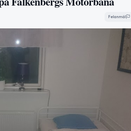
r på Falkenbergs Motorbana
Felanmäl