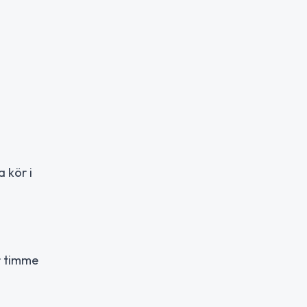
 kör i
r timme