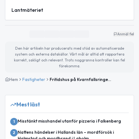
Lantmäteriet
Anmäl fel
Den här artikeln har producerats med stöd av automatiserade
system och externa datakällor. Vårt mål är alltid att rapportera
korrekt, sakligt och relevant. Trots noggranna kontroller kan fel
förekomma.
Hem
Fastigheter
Fritidshus på Kvarnfallsringen 6 i Falkenberg sålt för 2 000 000kr
Mest läst
Misstänkt misshandel utanför pizzeria i Falkenberg
1
Nattens händelser i Hallands län – mordförsök i
2
Halmstad och mordbrand i Laholm