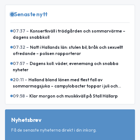
Senaste nytt
07:37
–
Konsertkväll i trädgården och sommarvärme –
dagens snabbkoll
07:32
–
Natt i Hallands län: stulen bil, bråk och sexuellt
ofredande – polisen rapporterar
07:57
–
Dagens koll: väder, evenemang och snabba
nyheter
20:11
–
Halland bland länen med flest fall av
sommarmagsjuka – campylobacter toppar i juli och
augusti
09:58
–
Klar morgon och musikkväll på Stall Hällarp
Nyhetsbrev
Få de senaste nyheterna direkt i din inkorg.