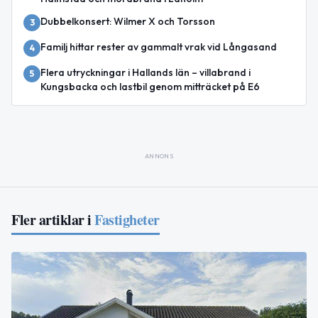
Dubbelkonsert: Wilmer X och Torsson
3
Familj hittar rester av gammalt vrak vid Långasand
4
Flera utryckningar i Hallands län – villabrand i
5
Kungsbacka och lastbil genom mitträcket på E6
ANNONS
Fler artiklar i
Fastigheter