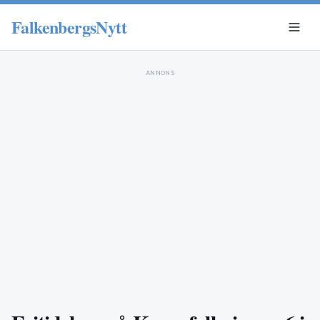
FalkenbergsNytt
ANNONS