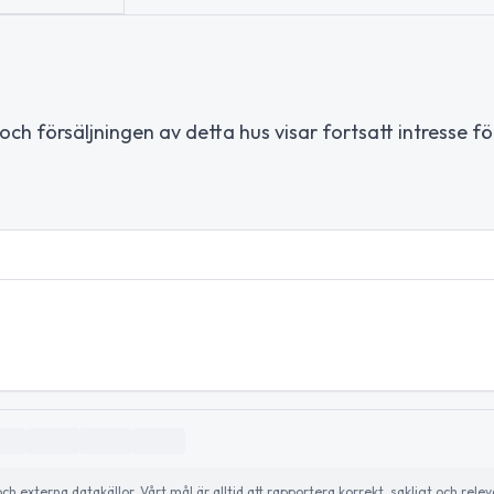
h försäljningen av detta hus visar fortsatt intresse fö
externa datakällor. Vårt mål är alltid att rapportera korrekt, sakligt och relev