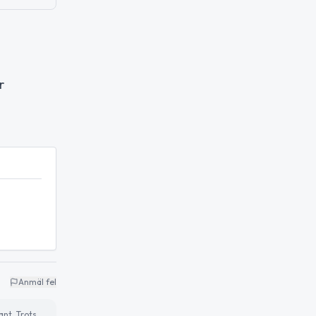
r
Anmäl fel
ant. Trots