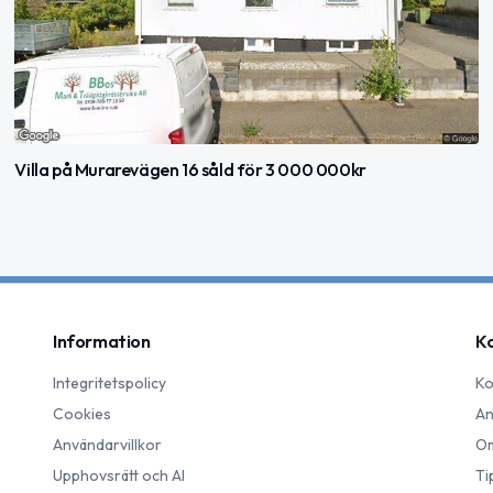
Villa på Murarevägen 16 såld för 3 000 000kr
Information
K
Integritetspolicy
Ko
Cookies
An
Användarvillkor
Om
Upphovsrätt och AI
Ti