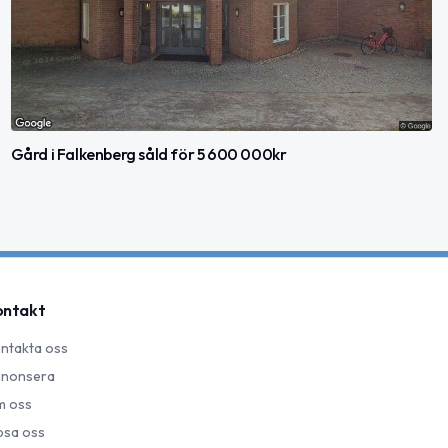
Gård i Falkenberg såld för 5 600 000kr
ontakt
ntakta oss
nonsera
 oss
psa oss