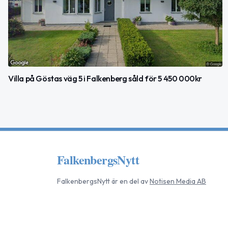
Villa på Göstas väg 5 i Falkenberg såld för 5 450 000kr
FalkenbergsNytt
FalkenbergsNytt
är en del av
Notisen Media AB