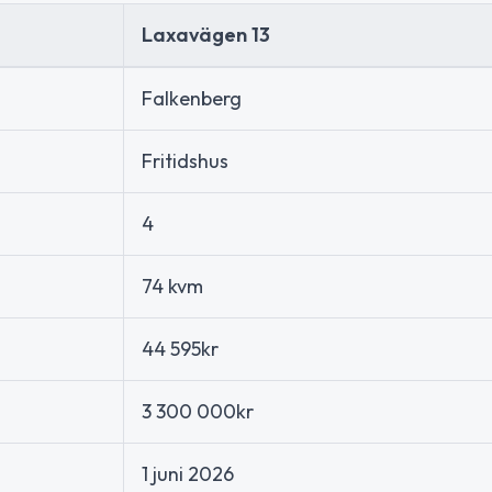
Laxavägen 13
Falkenberg
Fritidshus
4
74 kvm
44 595kr
3 300 000kr
1 juni 2026