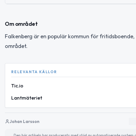
Om området
Falkenberg är en populär kommun för fritidsboende, oc
området.
RELEVANTA KÄLLOR
Tic.io
Lantmäteriet
Johan Larsson
Den här artikeln har producerats med stöd av automatiserade system och 