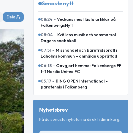
Senaste nytt
Dela
08:24
–
Veckans mest lästa artiklar på
FalkenbergsNytt
08:04
–
Kvällens musik och sommarsol –
Dagens snabbkoll
07:51
–
Misshandel och barnfridsbrott i
Laholms kommun – anmälan upprättad
06:18
–
Oavgjort hemma: Falkenbergs FF
1–1 Nordic United FC
05:17
–
RING OPEN International –
paratennis i Falkenberg
Nyhetsbrev
Få de senaste nyheterna direkt i din inkorg.