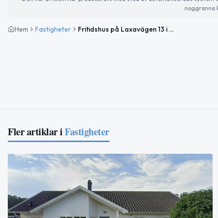
noggranna k
Hem
Fastigheter
Fritidshus på Laxavägen 13 i Falkenberg sålt för 3 300 000kr
Fler artiklar i
Fastigheter