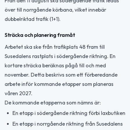
Från den 11 augusti ska södergående trafik ledas
över till norrgående körbana, vilket innebär
dubbelriktad trafik (1+1).
Sträcka och planering framåt
Arbetet ska ske från trafikplats 48 fram till
Susedalens rastplats i södergående riktning. En
kortare sträcka beräknas pågå till och med
november. Detta beskrivs som ett förberedande
arbete inför kommande etapper som planeras
våren 2027.
De kommande etapperna som nämns är:
En etapp i södergående riktning förbi laxbutiken
En etapp i norrgående riktning från Susedalens