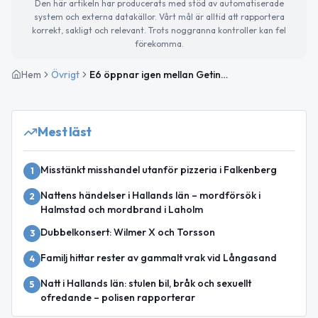
Den här artikeln har producerats med stöd av automatiserade
system och externa datakällor. Vårt mål är alltid att rapportera
korrekt, sakligt och relevant. Trots noggranna kontroller kan fel
förekomma.
Hem
Övrigt
E6 öppnar igen mellan Getinge och Susedalens rastplats – avstängning natten 11–12 juni
Mest läst
Misstänkt misshandel utanför pizzeria i Falkenberg
1
Nattens händelser i Hallands län – mordförsök i
2
Halmstad och mordbrand i Laholm
Dubbelkonsert: Wilmer X och Torsson
3
Familj hittar rester av gammalt vrak vid Långasand
4
Natt i Hallands län: stulen bil, bråk och sexuellt
5
ofredande – polisen rapporterar