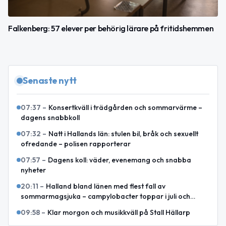
Falkenberg: 57 elever per behörig lärare på fritidshemmen
Senaste nytt
07:37
–
Konsertkväll i trädgården och sommarvärme –
dagens snabbkoll
07:32
–
Natt i Hallands län: stulen bil, bråk och sexuellt
ofredande – polisen rapporterar
07:57
–
Dagens koll: väder, evenemang och snabba
nyheter
20:11
–
Halland bland länen med flest fall av
sommarmagsjuka – campylobacter toppar i juli och
augusti
09:58
–
Klar morgon och musikkväll på Stall Hällarp