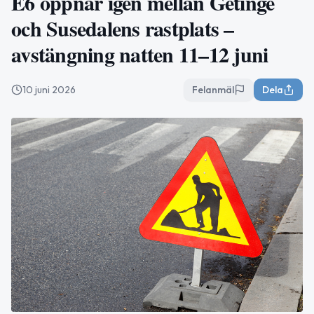
E6 öppnar igen mellan Getinge
och Susedalens rastplats –
avstängning natten 11–12 juni
10 juni 2026
Felanmäl
Dela