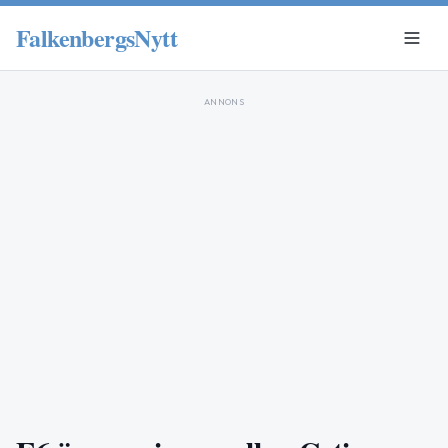
FalkenbergsNytt
ANNONS