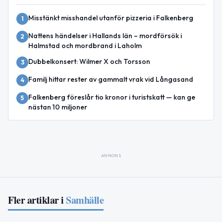
Misstänkt misshandel utanför pizzeria i Falkenberg
1
Nattens händelser i Hallands län – mordförsök i
2
Halmstad och mordbrand i Laholm
Dubbelkonsert: Wilmer X och Torsson
3
Familj hittar rester av gammalt vrak vid Långasand
4
Falkenberg föreslår tio kronor i turistskatt — kan ge
5
nästan 10 miljoner
ANNONS
Fler artiklar i
Samhälle