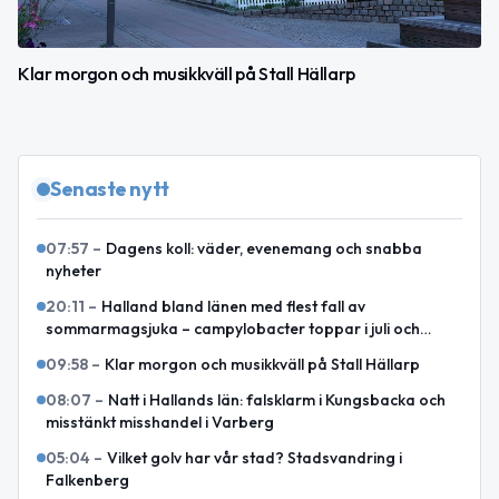
Klar morgon och musikkväll på Stall Hällarp
Senaste nytt
07:57
–
Dagens koll: väder, evenemang och snabba
nyheter
20:11
–
Halland bland länen med flest fall av
sommarmagsjuka – campylobacter toppar i juli och
augusti
09:58
–
Klar morgon och musikkväll på Stall Hällarp
08:07
–
Natt i Hallands län: falsklarm i Kungsbacka och
misstänkt misshandel i Varberg
05:04
–
Vilket golv har vår stad? Stadsvandring i
Falkenberg