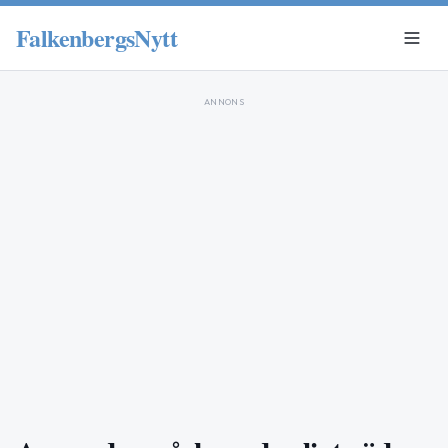
FalkenbergsNytt
ANNONS