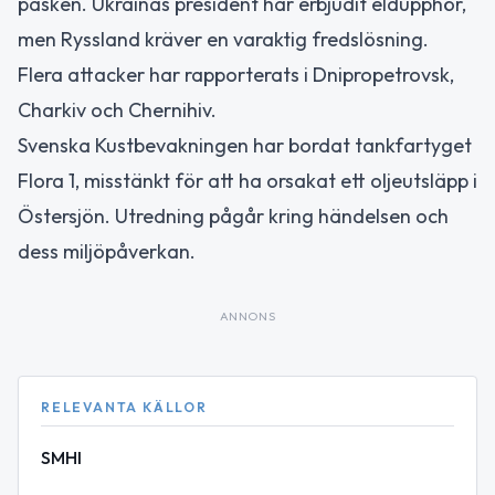
påsken. Ukrainas president har erbjudit eldupphör,
men Ryssland kräver en varaktig fredslösning.
Flera attacker har rapporterats i Dnipropetrovsk,
Charkiv och Chernihiv.
Svenska Kustbevakningen har bordat tankfartyget
Flora 1, misstänkt för att ha orsakat ett oljeutsläpp i
Östersjön. Utredning pågår kring händelsen och
dess miljöpåverkan.
ANNONS
RELEVANTA KÄLLOR
SMHI