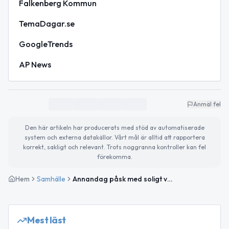
Falkenberg Kommun
TemaDagar.se
GoogleTrends
AP News
Anmäl fel
Den här artikeln har producerats med stöd av automatiserade
system och externa datakällor. Vårt mål är alltid att rapportera
korrekt, sakligt och relevant. Trots noggranna kontroller kan fel
förekomma.
Hem
Samhälle
Annandag påsk med soligt väder och högt vattenstånd
Mest läst