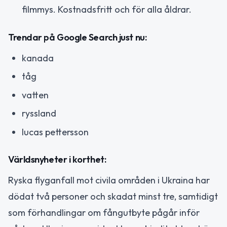
filmmys. Kostnadsfritt och för alla åldrar.
Trendar på Google Search just nu:
kanada
tåg
vatten
ryssland
lucas pettersson
Världsnyheter i korthet:
Ryska flyganfall mot civila områden i Ukraina har
dödat två personer och skadat minst tre, samtidigt
som förhandlingar om fångutbyte pågår inför