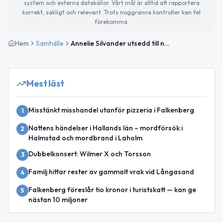
system och externa datakällor. Vårt mål är alltid att rapportera
korrekt, sakligt och relevant. Trots noggranna kontroller kan fel
förekomma.
Hem
Samhälle
Annelie Silvander utsedd till ny förbundsdirektör för Räddningstjänsten Väst
Mest läst
Misstänkt misshandel utanför pizzeria i Falkenberg
1
Nattens händelser i Hallands län – mordförsök i
2
Halmstad och mordbrand i Laholm
Dubbelkonsert: Wilmer X och Torsson
3
Familj hittar rester av gammalt vrak vid Långasand
4
Falkenberg föreslår tio kronor i turistskatt — kan ge
5
nästan 10 miljoner