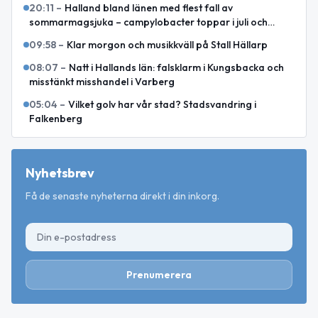
20:11
–
Halland bland länen med flest fall av
sommarmagsjuka – campylobacter toppar i juli och
augusti
09:58
–
Klar morgon och musikkväll på Stall Hällarp
08:07
–
Natt i Hallands län: falsklarm i Kungsbacka och
misstänkt misshandel i Varberg
05:04
–
Vilket golv har vår stad? Stadsvandring i
Falkenberg
Nyhetsbrev
Få de senaste nyheterna direkt i din inkorg.
Prenumerera