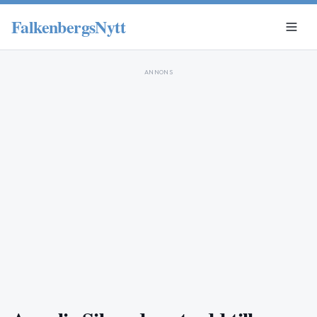
FalkenbergsNytt
ANNONS