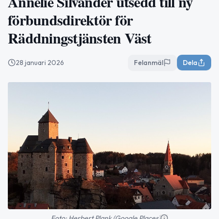
Annelie Silvander utsedd till ny
förbundsdirektör för
Räddningstjänsten Väst
28 januari 2026
Felanmäl
Dela
Foto: Herbert Plank (Google Places)