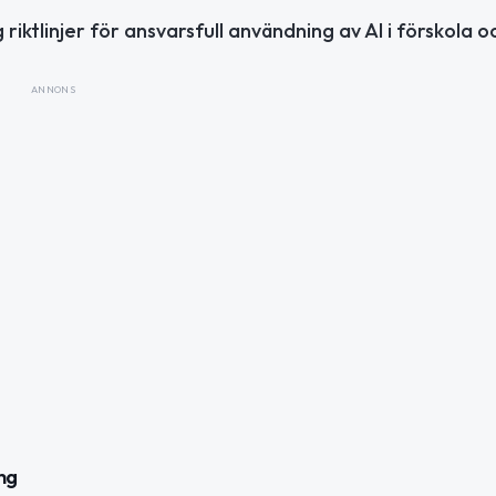
ktlinjer för ansvarsfull användning av AI i förskola oc
ANNONS
ng