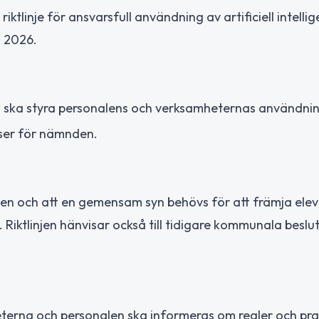
linje för ansvarsfull användning av artificiell intellige
i 2026.
 ska styra personalens och verksamheternas användnin
ser för nämnden.
rdagen och att en gemensam syn behövs för att främja elev
 Riktlinjen hänvisar också till tidigare kommunala beslu
eterna och personalen ska informeras om regler och prax