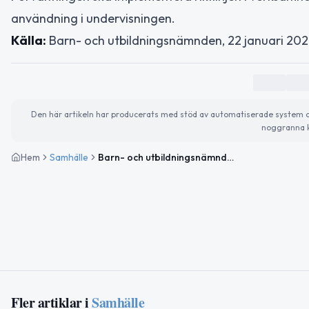
användning i undervisningen.
Källa:
Barn- och utbildningsnämnden, 22 januari 202
Den här artikeln har producerats med stöd av automatiserade system och 
noggranna k
Hem
Samhälle
Barn- och utbildningsnämnden i Falkenberg antar riktlinjer för AI i skolan
Fler artiklar i
Samhälle