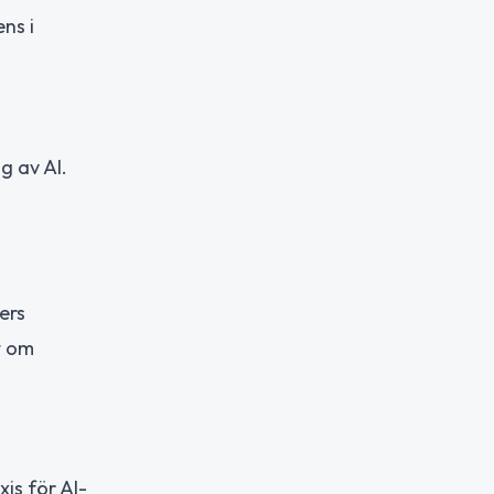
ns i
g av AI.
ers
t om
is för AI-