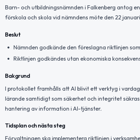
Barn- och utbildningsnämnden i Falkenberg antog en rikt
förskola och skola vid nämndens möte den 22 januar
Beslut
Nämnden godkände den föreslagna riktlinjen som
Riktlinjen godkändes utan ekonomiska konsekven
Bakgrund
I protokollet framhålls att AI blivit ett verktyg i va
lärande samtidigt som säkerhet och integritet säkras.
hantering av information i AI-tjänster.
Tidsplan och nästa steg
Förvaltningen ska implementera riktlinjen i verksamh