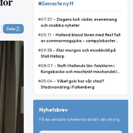
för
Senaste nytt
07:57
–
Dagens koll: väder, evenemang
och snabba nyheter
Dela
20:11
–
Halland bland länen med flest fall
av sommarmagsjuka – campylobacter
toppar i juli och augusti
09:58
–
Klar morgon och musikkväll på
Stall Hällarp
08:07
–
Natt i Hallands län: falsklarm i
Kungsbacka och misstänkt misshandel i
Varberg
05:04
–
Vilket golv har vår stad?
Stadsvandring i Falkenberg
Nyhetsbrev
Få de senaste nyheterna direkt i din inkorg.