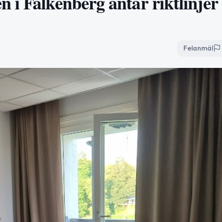
i Falkenberg antar riktlinjer 
Felanmäl