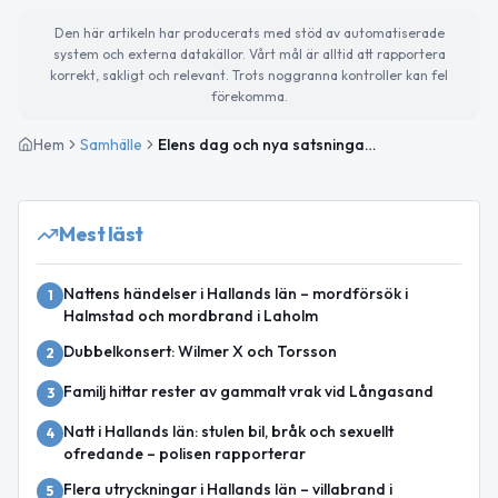
Den här artikeln har producerats med stöd av automatiserade
system och externa datakällor. Vårt mål är alltid att rapportera
korrekt, sakligt och relevant. Trots noggranna kontroller kan fel
förekomma.
Hem
Samhälle
Elens dag och nya satsningar för Falkenbergs stadskärna
Mest läst
Nattens händelser i Hallands län – mordförsök i
1
Halmstad och mordbrand i Laholm
Dubbelkonsert: Wilmer X och Torsson
2
Familj hittar rester av gammalt vrak vid Långasand
3
Natt i Hallands län: stulen bil, bråk och sexuellt
4
ofredande – polisen rapporterar
Flera utryckningar i Hallands län – villabrand i
5