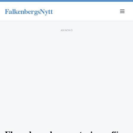
FalkenbergsNytt
ANNONS