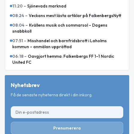
11:20
–
Sjönevads marknad
08:24
–
Veckans mest lästa artiklar på FalkenbergsNytt
08:04
–
Kvällens musik och sommarsol – Dagens
snabbkoll
07:51
–
Misshandel och barnfridsbrott i Laholms
kommun – anmälan upprättad
06:18
–
Oavgjort hemma: Falkenbergs FF 1–1 Nordic
United FC
Nyhetsbrev
Få de senaste nyheterna direkt i din inkorg.
Prenumerera