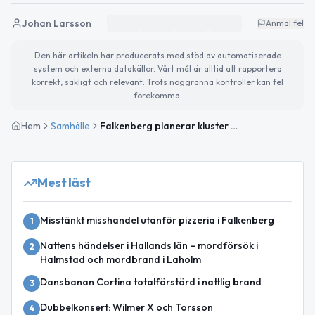
Johan Larsson
Anmäl fel
Den här artikeln har producerats med stöd av automatiserade
system och externa datakällor. Vårt mål är alltid att rapportera
korrekt, sakligt och relevant. Trots noggranna kontroller kan fel
förekomma.
Hem
Samhälle
Falkenberg planerar kluster för restaurangutbildningar
Mest läst
Misstänkt misshandel utanför pizzeria i Falkenberg
1
Nattens händelser i Hallands län – mordförsök i
2
Halmstad och mordbrand i Laholm
Dansbanan Cortina totalförstörd i nattlig brand
3
Dubbelkonsert: Wilmer X och Torsson
4