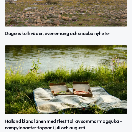
Dagens koll: väder, evenemang och snabba nyheter
Halland bland länen med flest fall av sommarmagsjuka –
campylobacter toppar i juli och augusti