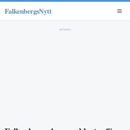
FalkenbergsNytt
ANNONS