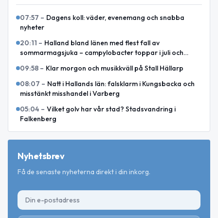
07:57
–
Dagens koll: väder, evenemang och snabba
nyheter
20:11
–
Halland bland länen med flest fall av
sommarmagsjuka – campylobacter toppar i juli och
augusti
09:58
–
Klar morgon och musikkväll på Stall Hällarp
08:07
–
Natt i Hallands län: falsklarm i Kungsbacka och
misstänkt misshandel i Varberg
05:04
–
Vilket golv har vår stad? Stadsvandring i
Falkenberg
Nyhetsbrev
Få de senaste nyheterna direkt i din inkorg.