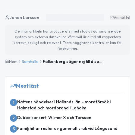
Johan Larsson
Anmäl fel
Den här artikeln har producerats med stöd av automatiserade
system och externa datakällor. Vårt mål är alltid att rapportera
korrekt, sakligt och relevant. Trots noggranna kontroller kan fel
förekomma.
Hem
Samhälle
Falkenberg säger nej till dispens för råkbekämpning
Mest läst
Nattens händelser i Hallands län – mordförsök i
1
Halmstad och mordbrand i Laholm
Dubbelkonsert: Wilmer X och Torsson
2
Familj hittar rester av gammalt vrak vid Långasand
3