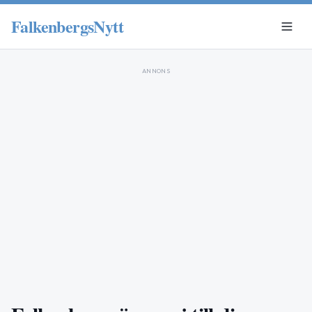
FalkenbergsNytt
ANNONS