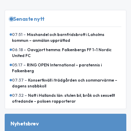
Senaste nytt
07:51
–
Misshandel och barnfridsbrott i Laholms
kommun – anmälan upprättad
06:18
–
Oavgjort hemma: Falkenbergs FF 1–1 Nordic
United FC
05:17
–
RING OPEN International – paratennis i
Falkenberg
07:37
–
Konsertkväll i trädgården och sommarvärme –
dagens snabbkoll
07:32
–
Natt i Hallands län: stulen bil, bråk och sexuellt
ofredande – polisen rapporterar
Nyhetsbrev