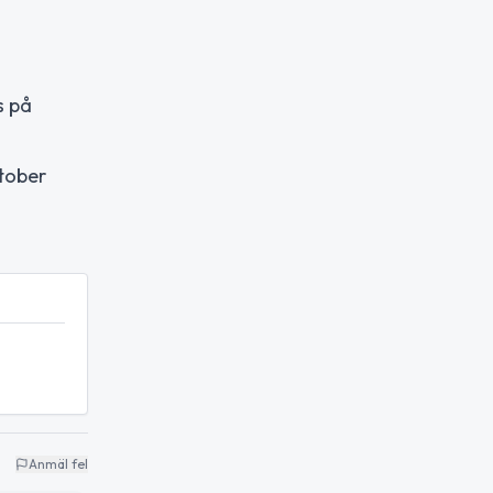
s på
tober
Anmäl fel