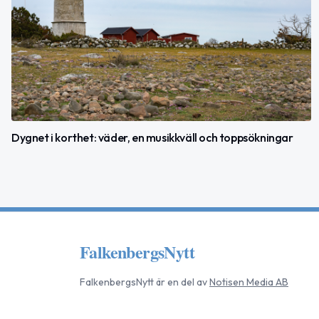
Dygnet i korthet: väder, en musikkväll och toppsökningar
FalkenbergsNytt
FalkenbergsNytt
är en del av
Notisen Media AB