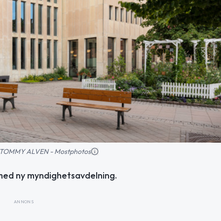
ld: TOMMY ALVEN - Mostphotos
med ny myndighetsavdelning.
ANNONS