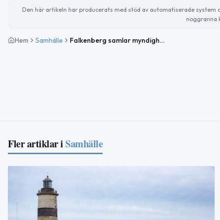
Den här artikeln har producerats med stöd av automatiserade system och 
noggranna k
Hem
Samhälle
Falkenberg samlar myndighetsservice för företagare från 2027
Fler artiklar i
Samhälle