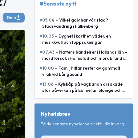
27
Senaste nytt
Dela
05:04
–
Vilket golv har vår stad?
Stadsvandring i Falkenberg
10:03
–
Dygnet i korthet: väder, en
musikkväll och toppsökningar
07:43
–
Nattens händelser i Hallands län –
mordförsök i Halmstad och mordbrand i
Laholm
18:00
–
Familj hittar rester av gammalt
vrak vid Långasand
13:06
–
Kylskåp på vägbanan orsakade
stor påverkan på E6 mellan Slöinge och
Heberg
Nyhetsbrev
Få de senaste nyheterna direkt i din inkorg.