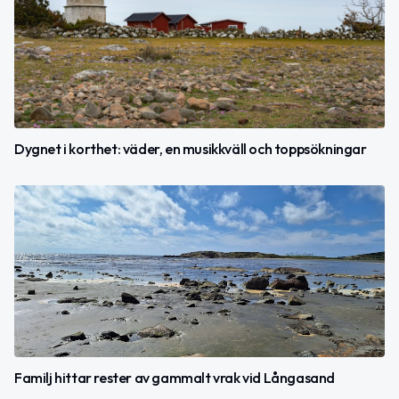
Dygnet i korthet: väder, en musikkväll och toppsökningar
Familj hittar rester av gammalt vrak vid Långasand