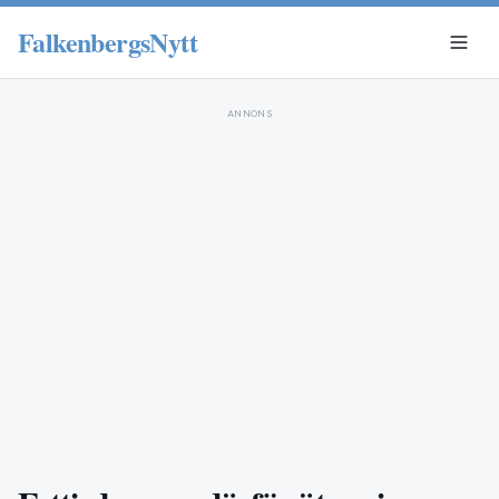
FalkenbergsNytt
ANNONS