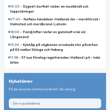
10:03
–
Dygnet i korthet: väder, en musikkväll och
toppsökningar
07:43
–
Nattens händelser i Hallands län – mordförsök i
Halmstad och mordbrand i Laholm
18:00
–
Familj hittar rester av gammalt vrak vid
Långasand
13:06
–
Kylskåp på vägbanan orsakade stor påverkan
på E6 mellan Slöinge och Heberg
11:38
–
57 nya företag registrerades i Halland i juli – hela
listan
Nyhetsbrev
Få de senaste nyheterna direkt i din inkorg.