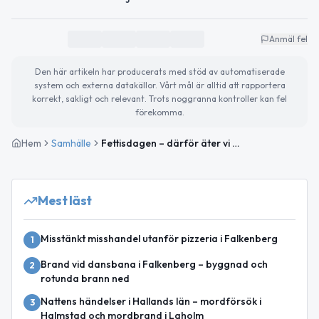
Anmäl fel
Den här artikeln har producerats med stöd av automatiserade
system och externa datakällor. Vårt mål är alltid att rapportera
korrekt, sakligt och relevant. Trots noggranna kontroller kan fel
förekomma.
Hem
Samhälle
Fettisdagen – därför äter vi semlor och därför infaller dagen när den gör
Mest läst
Misstänkt misshandel utanför pizzeria i Falkenberg
1
Brand vid dansbana i Falkenberg – byggnad och
2
rotunda brann ned
Nattens händelser i Hallands län – mordförsök i
3
Halmstad och mordbrand i Laholm