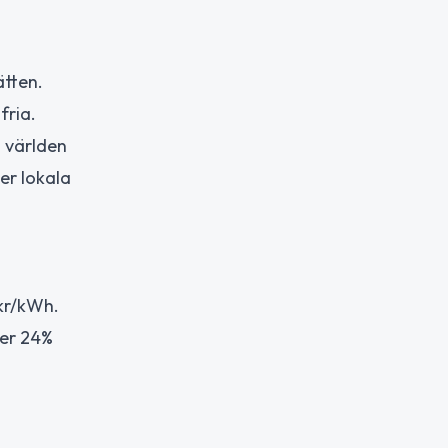
ätten.
fria.
 världen
er lokala
 kr/kWh.
ver 24%