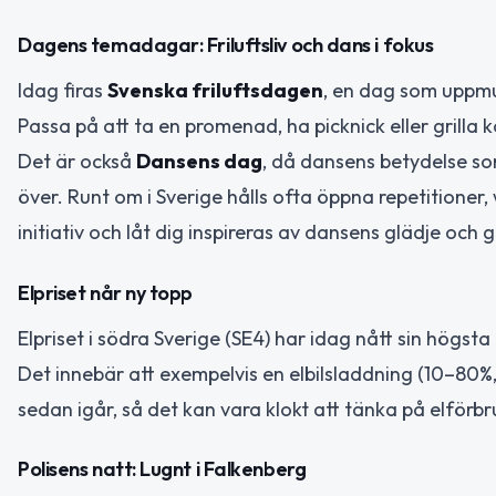
Dagens temadagar: Friluftsliv och dans i fokus
Idag firas
Svenska friluftsdagen
, en dag som uppmun
Passa på att ta en promenad, ha picknick eller grilla 
Det är också
Dansens dag
, då dansens betydelse 
över. Runt om i Sverige hålls ofta öppna repetitioner,
initiativ och låt dig inspireras av dansens glädje och
Elpriset når ny topp
Elpriset i södra Sverige (SE4) har idag nått sin högst
Det innebär att exempelvis en elbilsladdning (10–80%
sedan igår, så det kan vara klokt att tänka på elförb
Polisens natt: Lugnt i Falkenberg