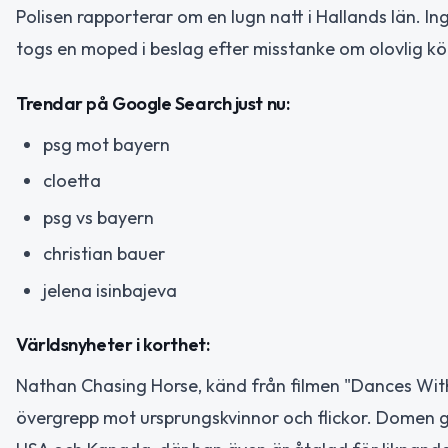
Polisen rapporterar om en lugn natt i Hallands län. I
togs en moped i beslag efter misstanke om olovlig kör
Trendar på Google Search just nu:
psg mot bayern
cloetta
psg vs bayern
christian bauer
jelena isinbajeva
Världsnyheter i korthet:
Nathan Chasing Horse, känd från filmen "Dances With W
övergrepp mot ursprungskvinnor och flickor. Domen g