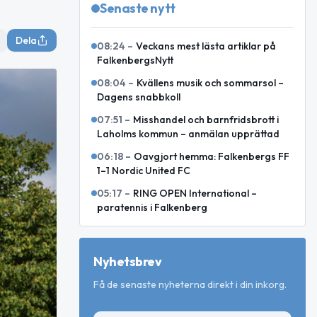
Senaste nytt
Dela
08:24
–
Veckans mest lästa artiklar på
FalkenbergsNytt
08:04
–
Kvällens musik och sommarsol –
Dagens snabbkoll
07:51
–
Misshandel och barnfridsbrott i
Laholms kommun – anmälan upprättad
06:18
–
Oavgjort hemma: Falkenbergs FF
1–1 Nordic United FC
05:17
–
RING OPEN International –
paratennis i Falkenberg
Nyhetsbrev
Få de senaste nyheterna direkt i din inkorg.