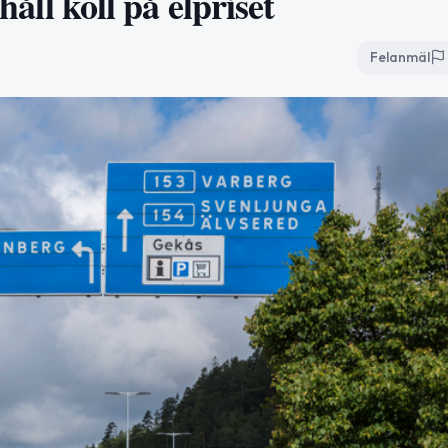
håll koll på elpriset
Felanmäl