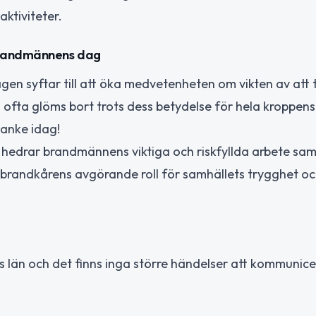
aktiviteter.
 brandmännens dag
n syftar till att öka medvetenheten om vikten av att 
ofta glöms bort trots dess betydelse för hela kroppens
tanke idag!
 hedrar brandmännens viktiga och riskfyllda arbete sa
randkårens avgörande roll för samhällets trygghet o
ds län och det finns inga större händelser att kommunice