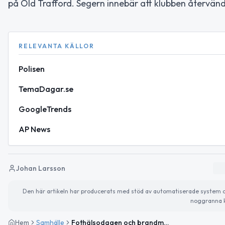
på Old Trafford. Segern innebär att klubben återvände
RELEVANTA KÄLLOR
Polisen
TemaDagar.se
GoogleTrends
AP News
Johan Larsson
Den här artikeln har producerats med stöd av automatiserade system och 
noggranna k
Hem
Samhälle
Fothälsodagen och brandmännens dag uppmärksammas idag