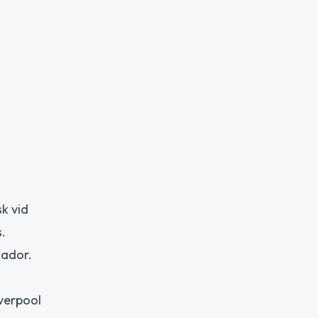
k vid
.
kador.
verpool