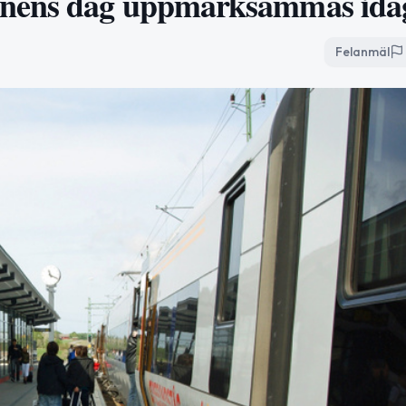
nnens dag uppmärksammas ida
Felanmäl