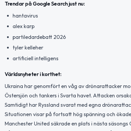
Trendar på Google Search just nu:
hantavirus
alex karp
partiledardebatt 2026
tyler kelleher
artificiell intelligens
Världsnyheter i korthet:
Ukraina har genomfört en våg av drönarattacker mot
Östersjön och tankers i Svarta havet. Attacken orsak
Samtidigt har Ryssland svarat med egna drönarattacker
Situationen visar på fortsatt hög spänning och ökade 
Manchester United säkrade en plats i nästa säsongs