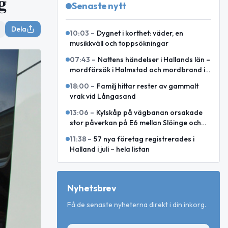
g
Senaste nytt
Dela
10:03
–
Dygnet i korthet: väder, en
musikkväll och toppsökningar
07:43
–
Nattens händelser i Hallands län –
mordförsök i Halmstad och mordbrand i
Laholm
18:00
–
Familj hittar rester av gammalt
vrak vid Långasand
13:06
–
Kylskåp på vägbanan orsakade
stor påverkan på E6 mellan Slöinge och
Heberg
11:38
–
57 nya företag registrerades i
Halland i juli – hela listan
Nyhetsbrev
Få de senaste nyheterna direkt i din inkorg.