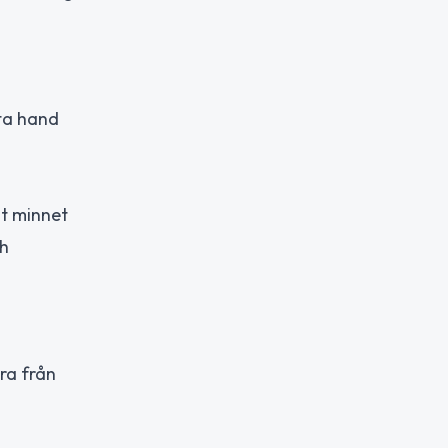
ta hand
mt minnet
ch
ra från