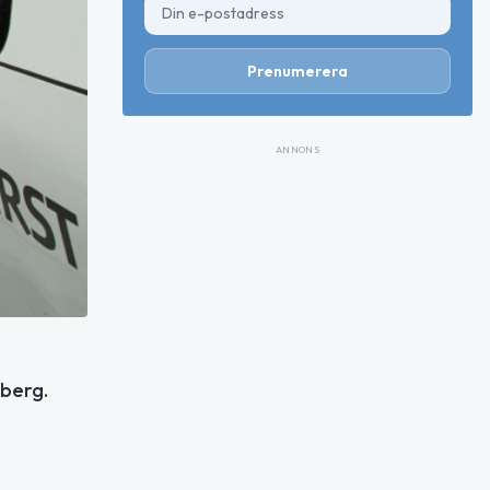
Prenumerera
ANNONS
berg.