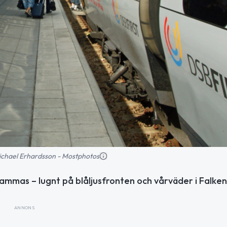
 Michael Erhardsson - Mostphotos
as – lugnt på blåljusfronten och vårväder i Falken
ANNONS