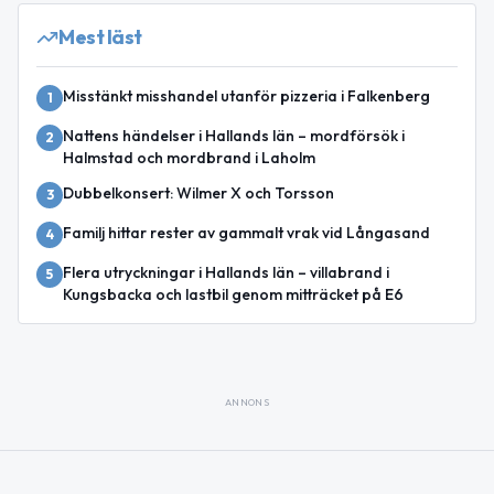
Mest läst
Misstänkt misshandel utanför pizzeria i Falkenberg
1
Nattens händelser i Hallands län – mordförsök i
2
Halmstad och mordbrand i Laholm
Dubbelkonsert: Wilmer X och Torsson
3
Familj hittar rester av gammalt vrak vid Långasand
4
Flera utryckningar i Hallands län – villabrand i
5
Kungsbacka och lastbil genom mitträcket på E6
ANNONS