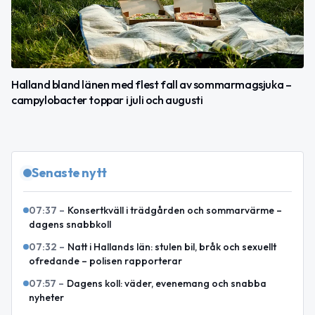
Halland bland länen med flest fall av sommarmagsjuka –
campylobacter toppar i juli och augusti
Senaste nytt
07:37
–
Konsertkväll i trädgården och sommarvärme –
dagens snabbkoll
07:32
–
Natt i Hallands län: stulen bil, bråk och sexuellt
ofredande – polisen rapporterar
07:57
–
Dagens koll: väder, evenemang och snabba
nyheter