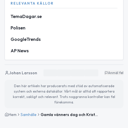
RELEVANTA KÄLLOR
TemaDagar.se
Polisen
GoogleTrends
AP News
Johan Larsson
Anmäl fel
Den här artikeln har producerats med stöd av automatiserade
system och externa datakällor. Vårt mål är alltid att rapportera
korrekt, sakligt och relevant. Trots noggranna kontroller kan fel
förekomma.
Hem
Samhälle
Gamla vänners dag och Kristi himmelsfärdsafton – så ser tisdagen ut