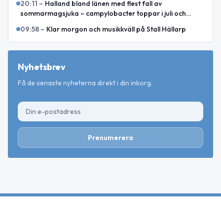
20:11
–
Halland bland länen med flest fall av
sommarmagsjuka – campylobacter toppar i juli och
augusti
09:58
–
Klar morgon och musikkväll på Stall Hällarp
Nyhetsbrev
Få de senaste nyheterna direkt i din inkorg.
Prenumerera