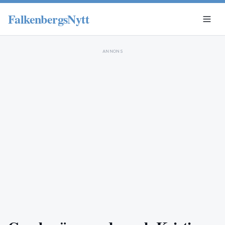
FalkenbergsNytt
ANNONS