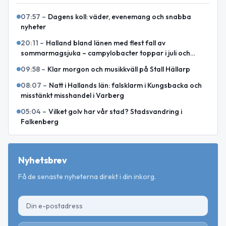
07:57
–
Dagens koll: väder, evenemang och snabba
nyheter
20:11
–
Halland bland länen med flest fall av
sommarmagsjuka – campylobacter toppar i juli och
augusti
09:58
–
Klar morgon och musikkväll på Stall Hällarp
08:07
–
Natt i Hallands län: falsklarm i Kungsbacka och
misstänkt misshandel i Varberg
05:04
–
Vilket golv har vår stad? Stadsvandring i
Falkenberg
Nyhetsbrev
Få de senaste nyheterna direkt i din inkorg.