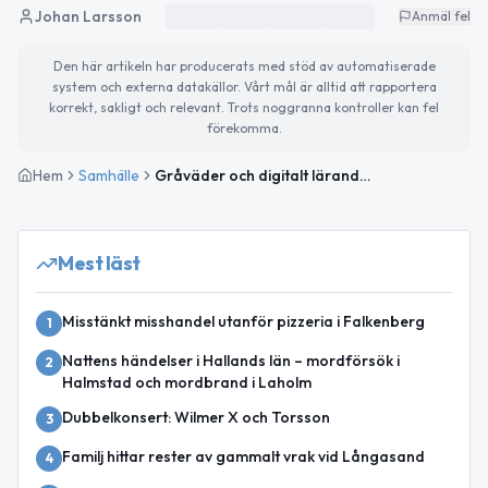
Johan Larsson
Anmäl fel
Den här artikeln har producerats med stöd av automatiserade
system och externa datakällor. Vårt mål är alltid att rapportera
korrekt, sakligt och relevant. Trots noggranna kontroller kan fel
förekomma.
Hem
Samhälle
Gråväder och digitalt lärande – så ser söndagen ut
Mest läst
Misstänkt misshandel utanför pizzeria i Falkenberg
1
Nattens händelser i Hallands län – mordförsök i
2
Halmstad och mordbrand i Laholm
Dubbelkonsert: Wilmer X och Torsson
3
Familj hittar rester av gammalt vrak vid Långasand
4