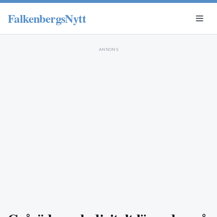
FalkenbergsNytt
ANNONS