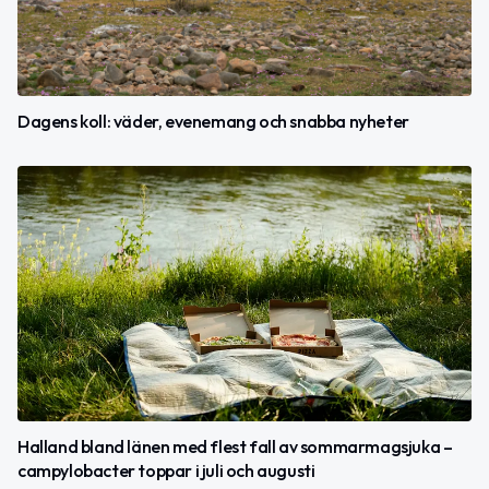
Dagens koll: väder, evenemang och snabba nyheter
Halland bland länen med flest fall av sommarmagsjuka –
campylobacter toppar i juli och augusti