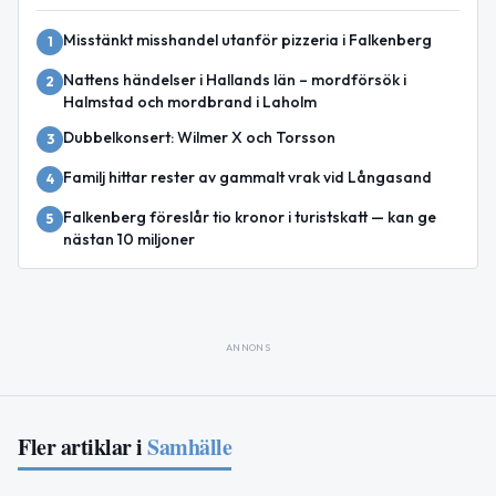
Misstänkt misshandel utanför pizzeria i Falkenberg
1
Nattens händelser i Hallands län – mordförsök i
2
Halmstad och mordbrand i Laholm
Dubbelkonsert: Wilmer X och Torsson
3
Familj hittar rester av gammalt vrak vid Långasand
4
Falkenberg föreslår tio kronor i turistskatt — kan ge
5
nästan 10 miljoner
ANNONS
Fler artiklar i
Samhälle