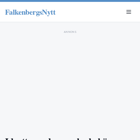
FalkenbergsNytt
ANNONS