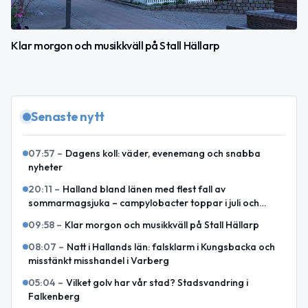
Klar morgon och musikkväll på Stall Hällarp
Senaste nytt
07:57
–
Dagens koll: väder, evenemang och snabba
nyheter
20:11
–
Halland bland länen med flest fall av
sommarmagsjuka – campylobacter toppar i juli och
augusti
09:58
–
Klar morgon och musikkväll på Stall Hällarp
08:07
–
Natt i Hallands län: falsklarm i Kungsbacka och
misstänkt misshandel i Varberg
05:04
–
Vilket golv har vår stad? Stadsvandring i
Falkenberg