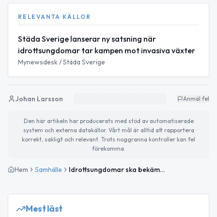
RELEVANTA KÄLLOR
Städa Sverige lanserar ny satsning när
idrottsungdomar tar kampen mot invasiva växter
Mynewsdesk / Städa Sverige
Johan Larsson
Anmäl fel
Den här artikeln har producerats med stöd av automatiserade
system och externa datakällor. Vårt mål är alltid att rapportera
korrekt, sakligt och relevant. Trots noggranna kontroller kan fel
förekomma.
Hem
Samhälle
Idrottsungdomar ska bekämpa invasiva växter – pilotprojekt även i Falkenberg
Mest läst