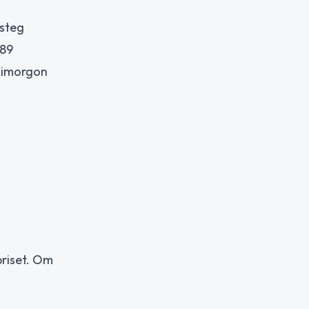
 steg
.89
 imorgon
priset. Om