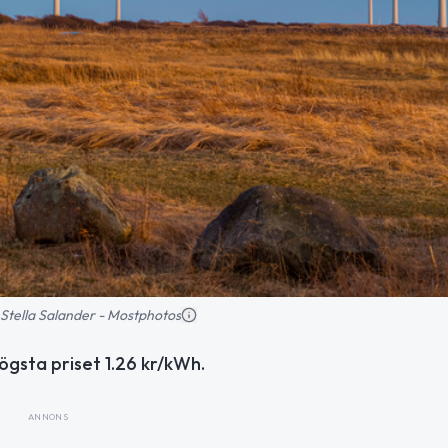
d: Stella Salander - Mostphotos
högsta priset 1.26 kr/kWh.
ANNONS