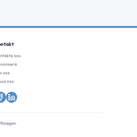
ontakt
ntakta oss
nonsera
 oss
psa oss
ttslagen.