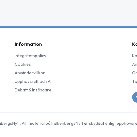
Information
K
Integritetspolicy
Ko
Cookies
An
Användarvillkor
Om
Upphovsrätt och AI
Ti
Debatt & Insändare
nbergsNytt
. Allt material på
FalkenbergsNytt
är skyddat enligt upphovsrä