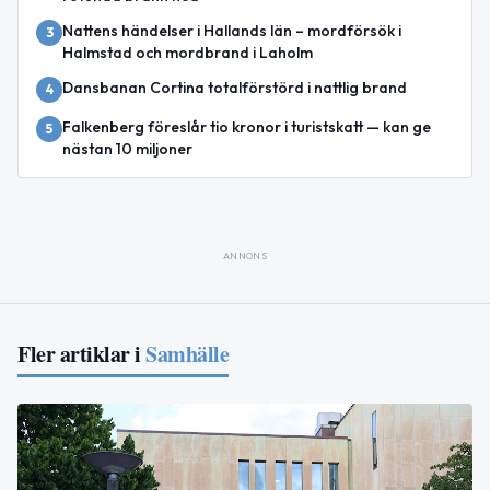
Nattens händelser i Hallands län – mordförsök i
3
Halmstad och mordbrand i Laholm
Dansbanan Cortina totalförstörd i nattlig brand
4
Falkenberg föreslår tio kronor i turistskatt — kan ge
5
nästan 10 miljoner
ANNONS
Fler artiklar i
Samhälle