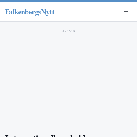
FalkenbergsNytt
ANNONS