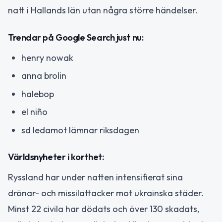
natt i Hallands län utan några större händelser.
Trendar på Google Search just nu:
henry nowak
anna brolin
halebop
el niño
sd ledamot lämnar riksdagen
Världsnyheter i korthet:
Ryssland har under natten intensifierat sina
drönar- och missilattacker mot ukrainska städer.
Minst 22 civila har dödats och över 130 skadats,