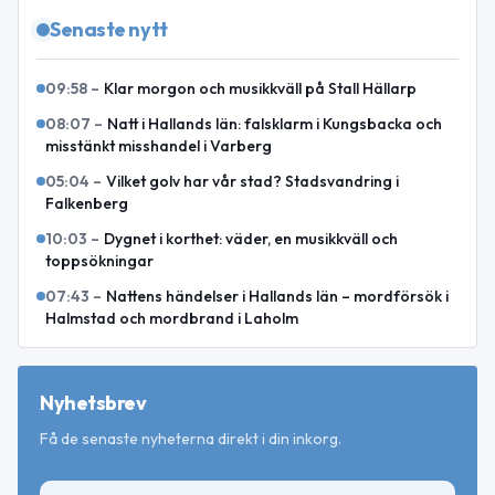
Senaste nytt
09:58
–
Klar morgon och musikkväll på Stall Hällarp
08:07
–
Natt i Hallands län: falsklarm i Kungsbacka och
misstänkt misshandel i Varberg
05:04
–
Vilket golv har vår stad? Stadsvandring i
Falkenberg
10:03
–
Dygnet i korthet: väder, en musikkväll och
toppsökningar
07:43
–
Nattens händelser i Hallands län – mordförsök i
Halmstad och mordbrand i Laholm
Nyhetsbrev
Få de senaste nyheterna direkt i din inkorg.