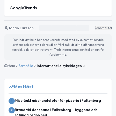
GoogleTrends
Johan Larsson
Anmäl fel
Den här artikeln har producerats med stöd av automatiserade
system och externa datakällor. Vårt mål är alltid att rapportera
korrekt, sakligt och relevant. Trots noggranna kontroller kan fel
förekomma.
Hem
Samhälle
Internationella cykeldagen uppmärksammas – solig start på veckan
Mest läst
Misstänkt misshandel utanför pizzeria i Falkenberg
1
Brand vid dansbana i Falkenberg – byggnad och
2
rotunda brann ned