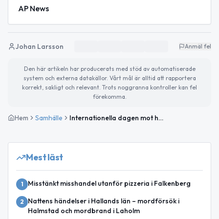
AP News
Johan Larsson
Anmäl fel
Den här artikeln har producerats med stöd av automatiserade
system och externa datakällor. Vårt mål är alltid att rapportera
korrekt, sakligt och relevant. Trots noggranna kontroller kan fel
förekomma.
Hem
Samhälle
Internationella dagen mot homo- och transfobi uppmärksammas
Mest läst
Misstänkt misshandel utanför pizzeria i Falkenberg
1
Nattens händelser i Hallands län – mordförsök i
2
Halmstad och mordbrand i Laholm