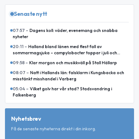
Senaste nytt
07:57
–
Dagens koll: väder, evenemang och snabba
nyheter
20:11
–
Halland bland länen med flest fall av
sommarmagsjuka – campylobacter toppar i juli och
augusti
09:58
–
Klar morgon och musikkväll på Stall Hällarp
08:07
–
Natt i Hallands län: falsklarm i Kungsbacka och
misstänkt misshandel i Varberg
05:04
–
Vilket golv har vår stad? Stadsvandring i
Falkenberg
Nyhetsbrev
Få de senaste nyheterna direkt i din inkorg.