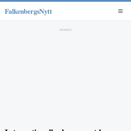
FalkenbergsNytt
ANNONS