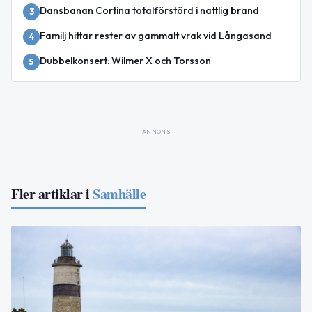
Dansbanan Cortina totalförstörd i nattlig brand
3
Familj hittar rester av gammalt vrak vid Långasand
4
Dubbelkonsert: Wilmer X och Torsson
5
ANNONS
Fler artiklar i
Samhälle