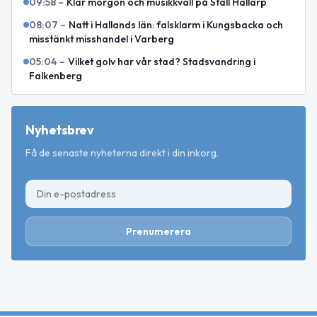
09:58
–
Klar morgon och musikkväll på Stall Hällarp
08:07
–
Natt i Hallands län: falsklarm i Kungsbacka och
misstänkt misshandel i Varberg
05:04
–
Vilket golv har vår stad? Stadsvandring i
Falkenberg
Nyhetsbrev
Få de senaste nyheterna direkt i din inkorg.
Prenumerera