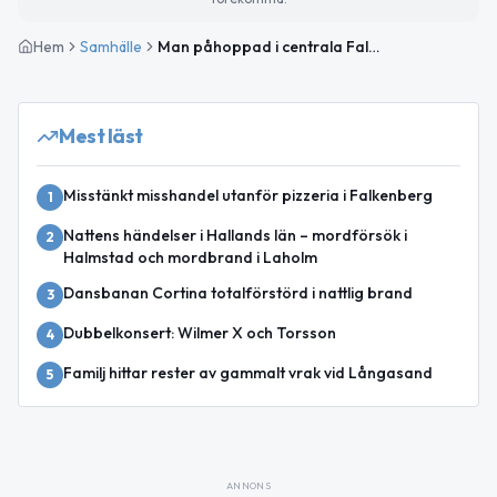
Hem
Samhälle
Man påhoppad i centrala Falkenberg – grov misshandel utreds
Mest läst
Misstänkt misshandel utanför pizzeria i Falkenberg
1
Nattens händelser i Hallands län – mordförsök i
2
Halmstad och mordbrand i Laholm
Dansbanan Cortina totalförstörd i nattlig brand
3
Dubbelkonsert: Wilmer X och Torsson
4
Familj hittar rester av gammalt vrak vid Långasand
5
ANNONS