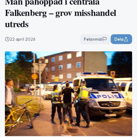
Man påhoppad i centrala
Falkenberg – grov misshandel
utreds
22 april 2026
Felanmäl
Dela