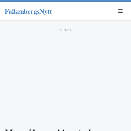
FalkenbergsNytt
ANNONS