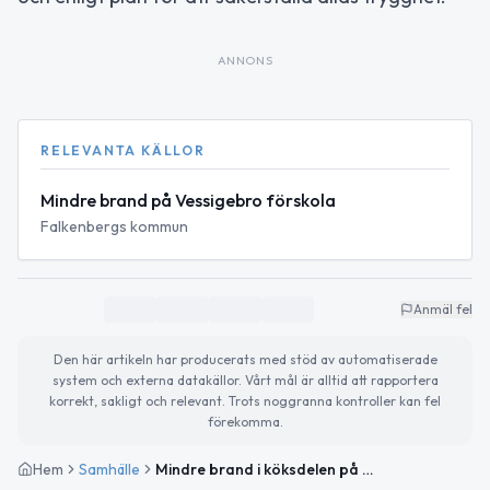
ANNONS
RELEVANTA KÄLLOR
Mindre brand på Vessigebro förskola
Falkenbergs kommun
Anmäl fel
Den här artikeln har producerats med stöd av automatiserade
system och externa datakällor. Vårt mål är alltid att rapportera
korrekt, sakligt och relevant. Trots noggranna kontroller kan fel
förekomma.
Hem
Samhälle
Mindre brand i köksdelen på Vessigebro förskola – alla i säkerhet