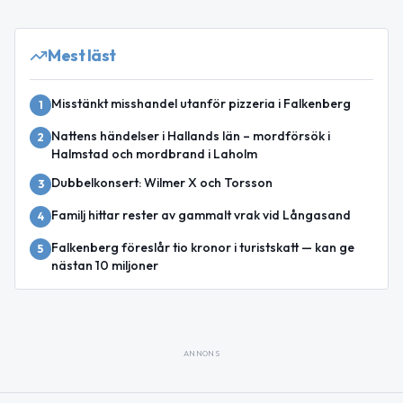
Mest läst
Misstänkt misshandel utanför pizzeria i Falkenberg
1
Nattens händelser i Hallands län – mordförsök i
2
Halmstad och mordbrand i Laholm
Dubbelkonsert: Wilmer X och Torsson
3
Familj hittar rester av gammalt vrak vid Långasand
4
Falkenberg föreslår tio kronor i turistskatt — kan ge
5
nästan 10 miljoner
ANNONS