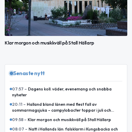
Klar morgon och musikkväll på Stall Hällarp
Senaste nytt
07:57
–
Dagens koll: väder, evenemang och snabba
nyheter
20:11
–
Halland bland länen med flest fall av
sommarmagsjuka – campylobacter toppar i juli och
augusti
09:58
–
Klar morgon och musikkväll på Stall Hällarp
08:07
–
Natt i Hallands län: falsklarm i Kungsbacka och