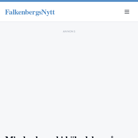
FalkenbergsNytt
ANNONS