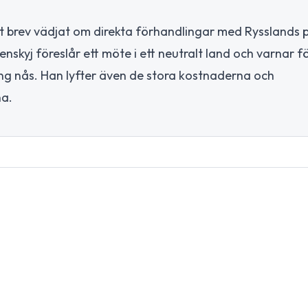
et brev vädjat om direkta förhandlingar med Rysslands 
lenskyj föreslår ett möte i ett neutralt land och varnar fö
sning nås. Han lyfter även de stora kostnaderna och
na.