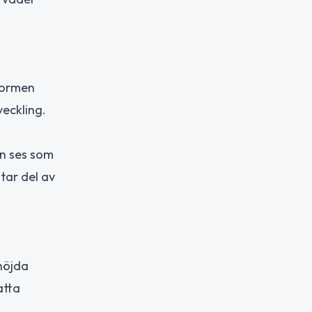
sformen
veckling.
n ses som
tar del av
höjda
atta