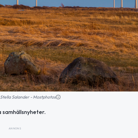
d: Stella Salander - Mostphotos
a samhällsnyheter.
ANNONS