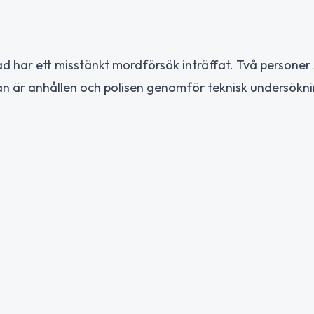
tad har ett misstänkt mordförsök inträffat. Två persone
an är anhållen och polisen genomför teknisk undersökni