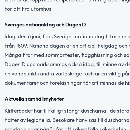
för att fira utomhus!
Sveriges nationaldag och Dagen D
Idag, den 6 juni, firas Sveriges nationaldag till min
från 1809. Nationaldagen är en officiell helgdag och
Många firar med sommarfester, flagghissning och soci
Dagen D uppmärksammas också idag, till minne av d
en vändpunkt i andra världskriget och är en viktig p
dokumentärer och föreläsningar för att minnas de hi
Aktuella samhällsnyheter
Klitterbadet har tillfälligt stängt duscharna i de 
halter av legionella. Besökare hänvisas till duscharna
provtagningar pågår för att säkerställa säkerheten.