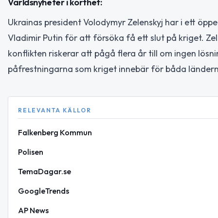
Världsnyheter i korthet:
Ukrainas president Volodymyr Zelenskyj har i ett öpp
Vladimir Putin för att försöka få ett slut på kriget. Ze
konflikten riskerar att pågå flera år till om ingen lö
påfrestningarna som kriget innebär för båda länder
RELEVANTA KÄLLOR
Falkenberg Kommun
Polisen
TemaDagar.se
GoogleTrends
AP News