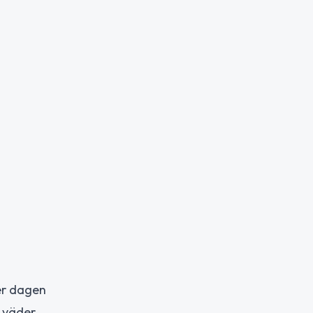
er dagen
t väder