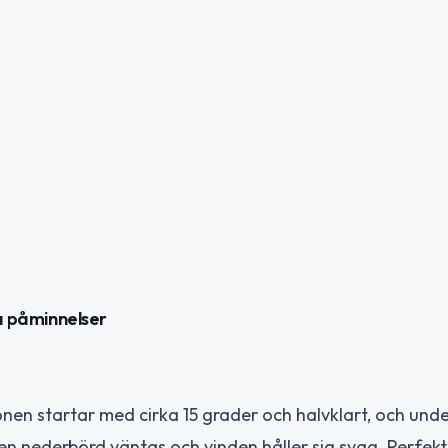
ga påminnelser
nen startar med cirka 15 grader och halvklart, och und
en nederbörd väntas och vinden håller sig svag. Perfek