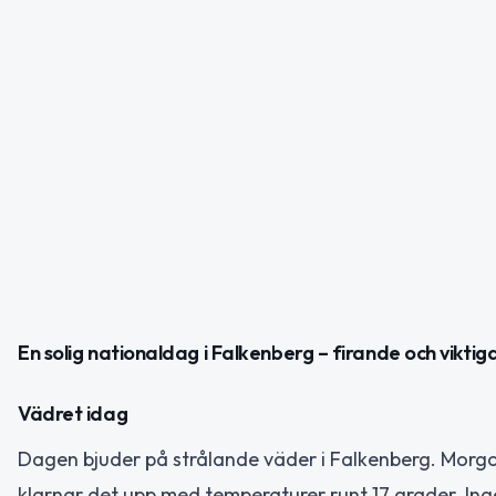
En solig nationaldag i Falkenberg – firande och vikti
Vädret idag
Dagen bjuder på strålande väder i Falkenberg. Morgo
klarnar det upp med temperaturer runt 17 grader. Ing