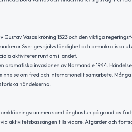
ne av Gustav Vasas kröning 1523 och den viktiga regering
 markerar Sveriges självständighet och demokratiska ut
ala aktiviteter runt om i landet.
en dramatiska invasionen av Normandie 1944. Händelse
åminnelse om fred och internationellt samarbete. Många 
storiska händelserna.
stora omklädningsrummen samt ångbastun på grund av för
 vid aktivitetsbassängen tills vidare. Åtgärder och forts