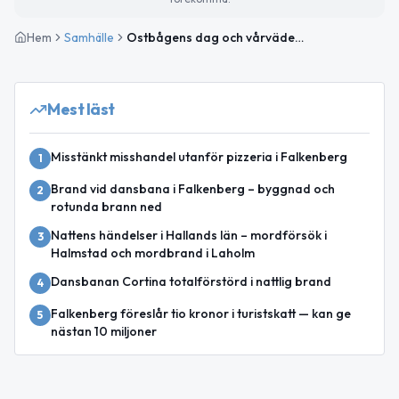
Hem
Samhälle
Ostbågens dag och vårväder – så ser torsdagen ut
Mest läst
Misstänkt misshandel utanför pizzeria i Falkenberg
1
Brand vid dansbana i Falkenberg – byggnad och
2
rotunda brann ned
Nattens händelser i Hallands län – mordförsök i
3
Halmstad och mordbrand i Laholm
Dansbanan Cortina totalförstörd i nattlig brand
4
Falkenberg föreslår tio kronor i turistskatt — kan ge
5
nästan 10 miljoner