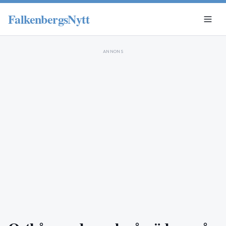
FalkenbergsNytt
ANNONS