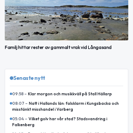
Familj hittar rester av gammalt vrak vid Långasand
Senaste nytt
09:58
–
Klar morgon och musikkväll på Stall Hällarp
08:07
–
Natt i Hallands län: falsklarm i Kungsbacka och
misstänkt misshandel i Varberg
05:04
–
Vilket golv har vår stad? Stadsvandring i
Falkenberg