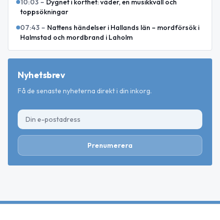
10:03
–
Dygnet i korthet: väder, en musikkväll och
toppsökningar
07:43
–
Nattens händelser i Hallands län – mordförsök i
Halmstad och mordbrand i Laholm
Nyhetsbrev
Få de senaste nyheterna direkt i din inkorg.
Prenumerera