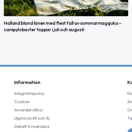
Halland bland länen med flest fall av sommarmagsjuka –
campylobacter toppar i juli och augusti
Information
K
Integritetspolicy
Ko
Cookies
An
Användarvillkor
Om
Upphovsrätt och AI
Ti
Debatt & Insändare