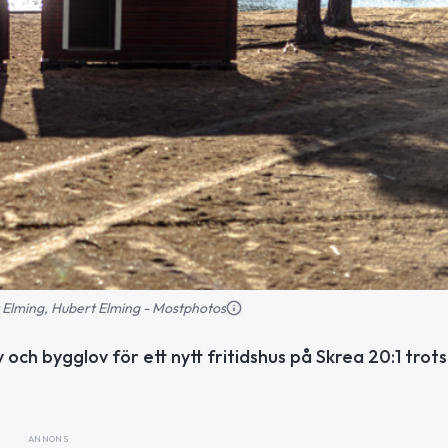
rt Elming, Hubert Elming - Mostphotos
och bygglov för ett nytt fritidshus på Skrea 20:1 trots
ANNONS