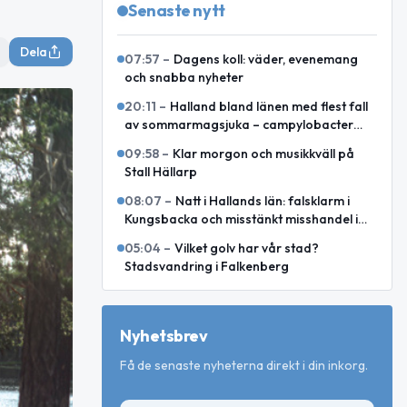
Senaste nytt
Dela
07:57
–
Dagens koll: väder, evenemang
och snabba nyheter
20:11
–
Halland bland länen med flest fall
av sommarmagsjuka – campylobacter
toppar i juli och augusti
09:58
–
Klar morgon och musikkväll på
Stall Hällarp
08:07
–
Natt i Hallands län: falsklarm i
Kungsbacka och misstänkt misshandel i
Varberg
05:04
–
Vilket golv har vår stad?
Stadsvandring i Falkenberg
Nyhetsbrev
Få de senaste nyheterna direkt i din inkorg.