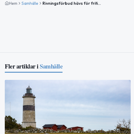
Hem
Samhälle
Rivningsförbud hävs för fritidshus vid Skrea strand
Fler artiklar i
Samhälle