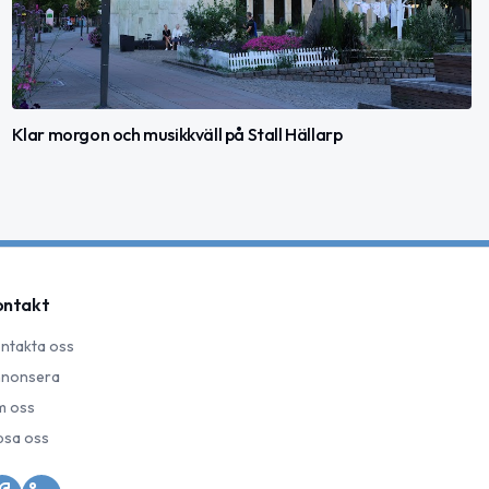
Klar morgon och musikkväll på Stall Hällarp
ontakt
ntakta oss
nonsera
 oss
psa oss