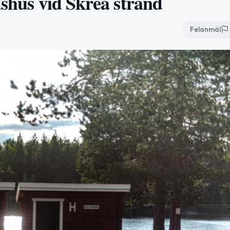
dshus vid Skrea strand
Felanmäl