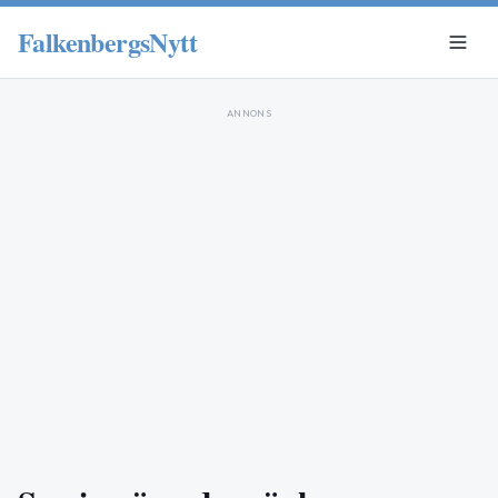
FalkenbergsNytt
ANNONS