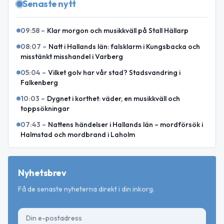
Senaste nytt
09:58
–
Klar morgon och musikkväll på Stall Hällarp
08:07
–
Natt i Hallands län: falsklarm i Kungsbacka och
misstänkt misshandel i Varberg
05:04
–
Vilket golv har vår stad? Stadsvandring i
Falkenberg
10:03
–
Dygnet i korthet: väder, en musikkväll och
toppsökningar
07:43
–
Nattens händelser i Hallands län – mordförsök i
Halmstad och mordbrand i Laholm
Nyhetsbrev
Få de senaste nyheterna direkt i din inkorg.