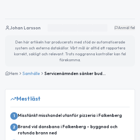
Johan Larsson
Anmäl fel
Den här artikeln har producerats med stöd av automatiserade
system och externa datakällor. Vårt mål är alltid att rapportera
korrekt, sakligt och relevant. Trots noggranna kontroller kan fel
förekomma.
Hem
Samhälle
Servicenämnden sänker budgetramen för 2026
Mest läst
Misstänkt misshandel utanför pizzeria i Falkenberg
1
Brand vid dansbana i Falkenberg – byggnad och
2
rotunda brann ned