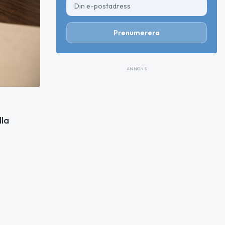
Prenumerera
ANNONS
lla