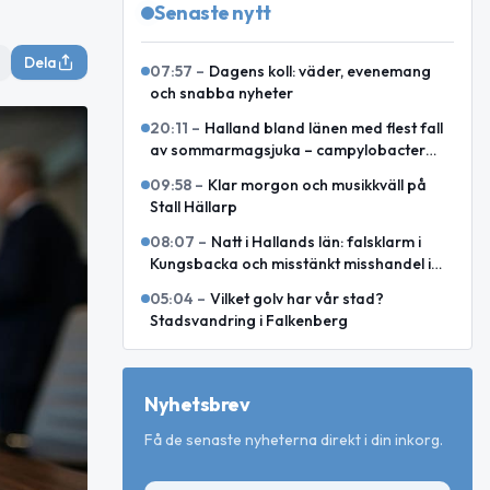
Senaste nytt
Dela
07:57
–
Dagens koll: väder, evenemang
och snabba nyheter
20:11
–
Halland bland länen med flest fall
av sommarmagsjuka – campylobacter
toppar i juli och augusti
09:58
–
Klar morgon och musikkväll på
Stall Hällarp
08:07
–
Natt i Hallands län: falsklarm i
Kungsbacka och misstänkt misshandel i
Varberg
05:04
–
Vilket golv har vår stad?
Stadsvandring i Falkenberg
Nyhetsbrev
Få de senaste nyheterna direkt i din inkorg.