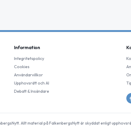
Information
K
Integritetspolicy
Ko
Cookies
An
Användarvillkor
Om
Upphovsrätt och AI
Ti
Debatt & Insändare
nbergsNytt
. Allt material på
FalkenbergsNytt
är skyddat enligt upphovsrä