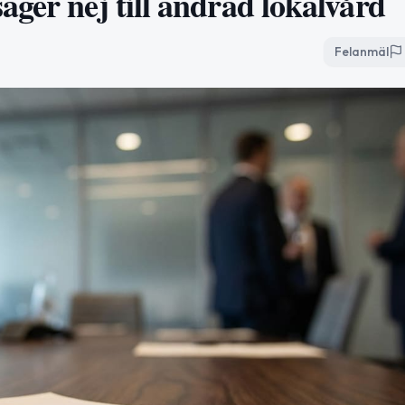
ger nej till ändrad lokalvård
Felanmäl