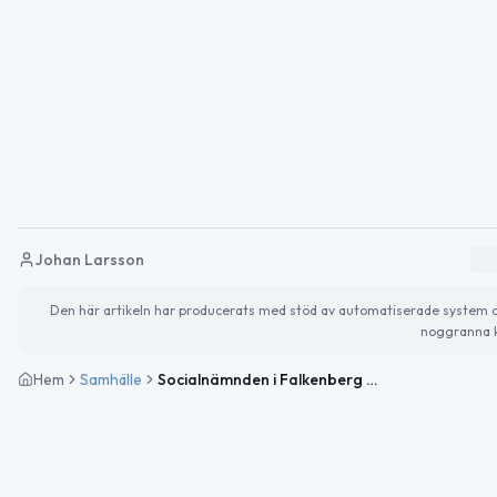
Johan Larsson
Den här artikeln har producerats med stöd av automatiserade system och 
noggranna k
Hem
Samhälle
Socialnämnden i Falkenberg säger nej till ändrad lokalvård