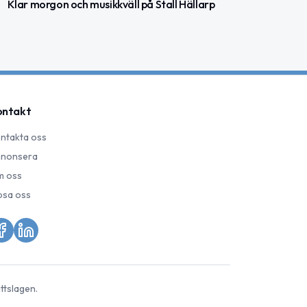
Klar morgon och musikkväll på Stall Hällarp
ontakt
ntakta oss
nonsera
 oss
psa oss
ttslagen.