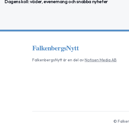
Dagens koll: väder, evenemang och snabba nyheter
FalkenbergsNytt
FalkenbergsNytt
är en del av
Notisen Media AB
©
Falke