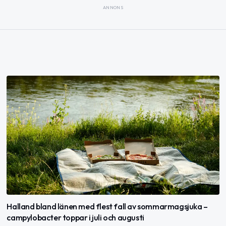
ANNONS
Halland bland länen med flest fall av sommarmagsjuka –
campylobacter toppar i juli och augusti