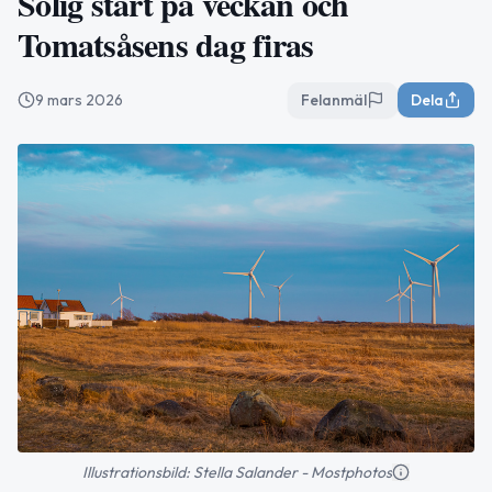
Solig start på veckan och
Tomatsåsens dag firas
9 mars 2026
Felanmäl
Dela
Illustrationsbild: Stella Salander - Mostphotos