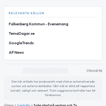
RELEVANTA KÄLLOR
Falkenberg Kommun - Evenemang
TemaDagar.se
GoogleTrends
AP News
Anmäl fel
Den här artikeln har producerats med stöd av automatiserade
system och externa datakällor. Vårt mål är alltid att rapportera
korrekt, sakligt och relevant. Trots noggranna kontroller kan fel
förekomma.
Hem
Samhälle
Solig start på veckan och Tomatsåsens dag firas