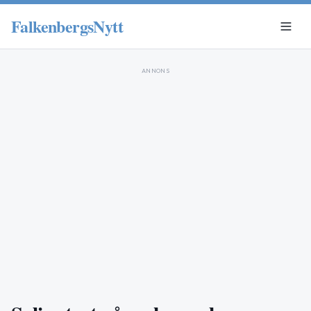
FalkenbergsNytt
ANNONS