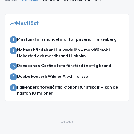
Mest läst
Misstänkt misshandel utanför pizzeria i Falkenberg
1
Nattens händelser i Hallands län – mordförsök i
2
Halmstad och mordbrand i Laholm
Dansbanan Cortina totalförstörd i nattlig brand
3
Dubbelkonsert: Wilmer X och Torsson
4
Falkenberg föreslår tio kronor i turistskatt — kan ge
5
nästan 10 miljoner
ANNONS