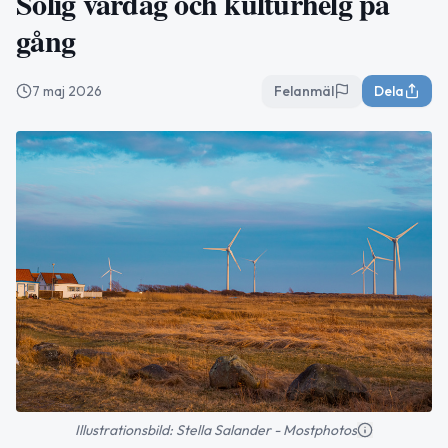
Solig vårdag och kulturhelg på
gång
7 maj 2026
Felanmäl
Dela
Illustrationsbild: Stella Salander - Mostphotos