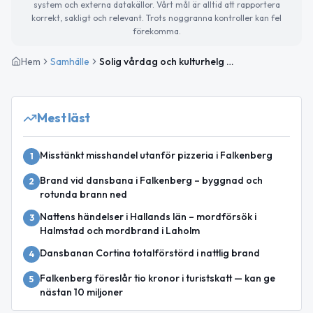
system och externa datakällor. Vårt mål är alltid att rapportera
korrekt, sakligt och relevant. Trots noggranna kontroller kan fel
förekomma.
Hem
Samhälle
Solig vårdag och kulturhelg på gång
Mest läst
Misstänkt misshandel utanför pizzeria i Falkenberg
1
Brand vid dansbana i Falkenberg – byggnad och
2
rotunda brann ned
Nattens händelser i Hallands län – mordförsök i
3
Halmstad och mordbrand i Laholm
Dansbanan Cortina totalförstörd i nattlig brand
4
Falkenberg föreslår tio kronor i turistskatt — kan ge
5
nästan 10 miljoner