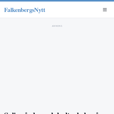
FalkenbergsNytt
ANNONS