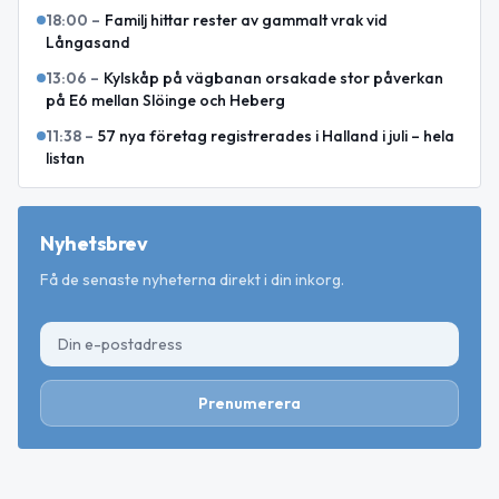
18:00
–
Familj hittar rester av gammalt vrak vid
Långasand
13:06
–
Kylskåp på vägbanan orsakade stor påverkan
på E6 mellan Slöinge och Heberg
11:38
–
57 nya företag registrerades i Halland i juli – hela
listan
Nyhetsbrev
Få de senaste nyheterna direkt i din inkorg.
Prenumerera