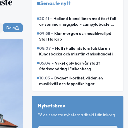
aste
Senaste nytt
20:11
–
Halland bland länen med flest fall
av sommarmagsjuka – campylobacter
Dela
toppar i juli och augusti
09:58
–
Klar morgon och musikkväll på
Stall Hällarp
08:07
–
Natt i Hallands län: falsklarm i
Kungsbacka och misstänkt misshandel i
Varberg
05:04
–
Vilket golv har vår stad?
Stadsvandring i Falkenberg
10:03
–
Dygnet i korthet: väder, en
musikkväll och toppsökningar
Nyhetsbrev
Få de senaste nyheterna direkt i din inkorg.