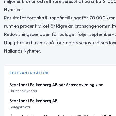
miljoner kronor och ett rörelseresultat på cirka 61 00
Nyheter.
Resultatet före skatt uppgår till ungefär 70 000 kr
runt en procent, vilket är lägre än branschgenomsnit
Redovisningsperioden för bolaget följer september–
Uppgifterna baseras på företagets senaste årsredov
Hallands Nyheter.
RELEVANTA KÄLLOR
Stantons i Falkenberg AB har årsredovisning klar
Hallands Nyheter
Stantons i Falkenberg AB
Bolagsfakta