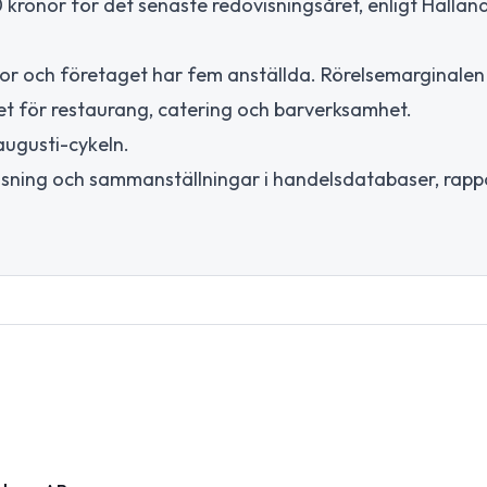
0 kronor för det senaste redovisningsåret, enligt Hallan
onor och företaget har fem anställda. Rörelsemarginale
tet för restaurang, catering och barverksamhet.
augusti-cykeln.
isning och sammanställningar i handelsdatabaser, rapp