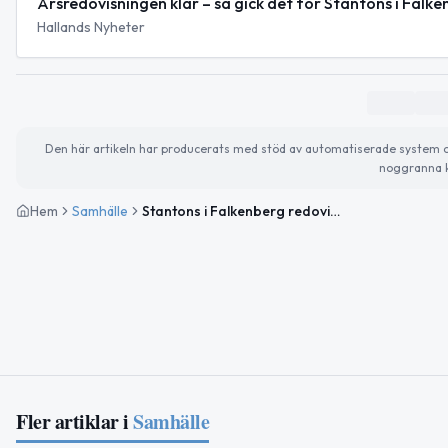
Årsredovisningen klar – så gick det för Stantons i Falk
Hallands Nyheter
Den här artikeln har producerats med stöd av automatiserade system och 
noggranna k
Hem
Samhälle
Stantons i Falkenberg redovisar svagt rörelseresultat för senaste året
Fler artiklar i
Samhälle