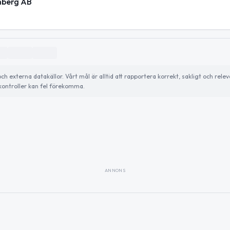
enberg AB
externa datakällor. Vårt mål är alltid att rapportera korrekt, sakligt och relev
ontroller kan fel förekomma.
ANNONS