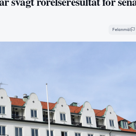
r svagt rörelseresultat för sen
Felanmäl