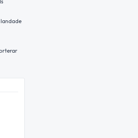
ds
n landade
orterar