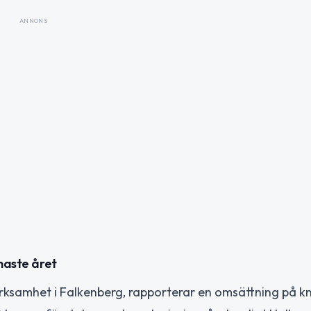
ANNONS
enaste året
rksamhet i Falkenberg, rapporterar en omsättning på kn