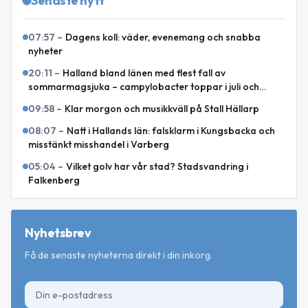
Senaste nytt
07:57
–
Dagens koll: väder, evenemang och snabba
nyheter
20:11
–
Halland bland länen med flest fall av
sommarmagsjuka – campylobacter toppar i juli och
augusti
09:58
–
Klar morgon och musikkväll på Stall Hällarp
08:07
–
Natt i Hallands län: falsklarm i Kungsbacka och
misstänkt misshandel i Varberg
05:04
–
Vilket golv har vår stad? Stadsvandring i
Falkenberg
Nyhetsbrev
Få de senaste nyheterna direkt i din inkorg.