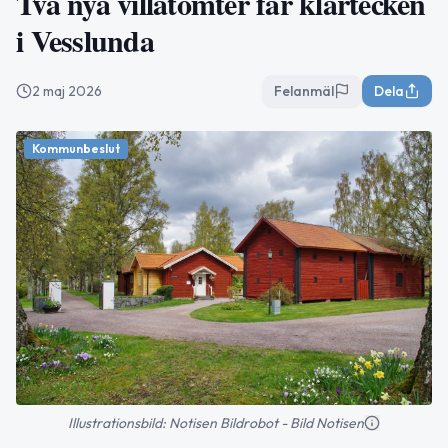
Två nya villatomter får klartecken
i Vesslunda
2 maj 2026
Felanmäl
Dela
Kommunbeslut
Illustrationsbild: Notisen Bildrobot - Bild Notisen