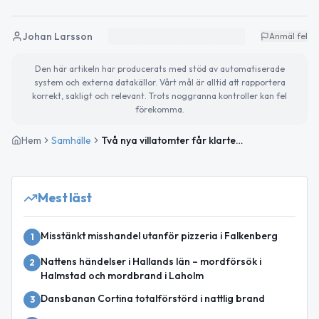
Johan Larsson
Anmäl fel
Den här artikeln har producerats med stöd av automatiserade
system och externa datakällor. Vårt mål är alltid att rapportera
korrekt, sakligt och relevant. Trots noggranna kontroller kan fel
förekomma.
Hem
Samhälle
Två nya villatomter får klartecken i Vesslunda
Mest läst
Misstänkt misshandel utanför pizzeria i Falkenberg
1
Nattens händelser i Hallands län – mordförsök i
2
Halmstad och mordbrand i Laholm
Dansbanan Cortina totalförstörd i nattlig brand
3