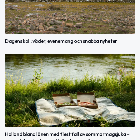
Dagens koll: väder, evenemang och snabba nyheter
Halland bland länen med flest fall av sommarmagsjuka –