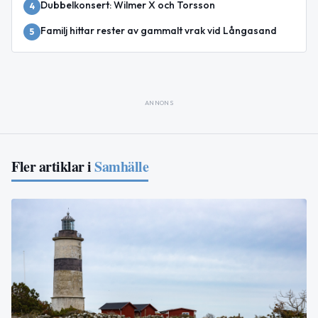
Dubbelkonsert: Wilmer X och Torsson
4
Familj hittar rester av gammalt vrak vid Långasand
5
ANNONS
Fler artiklar i
Samhälle