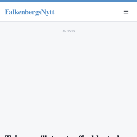
FalkenbergsNytt
ANNONS