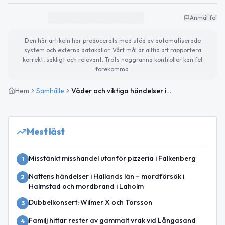
Anmäl fel
Den här artikeln har producerats med stöd av automatiserade
system och externa datakällor. Vårt mål är alltid att rapportera
korrekt, sakligt och relevant. Trots noggranna kontroller kan fel
förekomma.
Hem
Samhälle
Väder och viktiga händelser i Falkenberg idag
Mest läst
Misstänkt misshandel utanför pizzeria i Falkenberg
1
Nattens händelser i Hallands län – mordförsök i
2
Halmstad och mordbrand i Laholm
Dubbelkonsert: Wilmer X och Torsson
3
Familj hittar rester av gammalt vrak vid Långasand
4