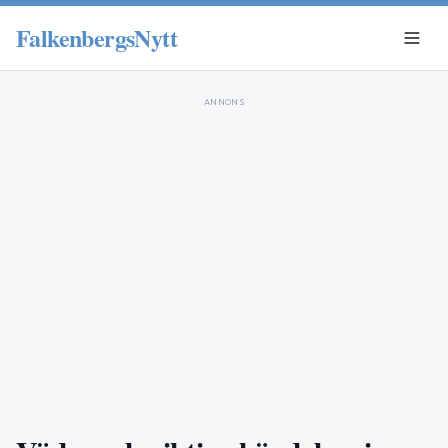
FalkenbergsNytt
ANNONS