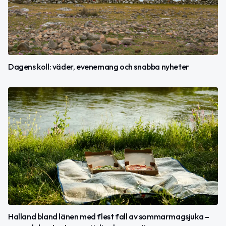
Dagens koll: väder, evenemang och snabba nyheter
Halland bland länen med flest fall av sommarmagsjuka –