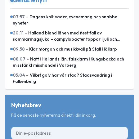
Senaste nytt
07:57
–
Dagens koll: väder, evenemang och snabba
nyheter
20:11
–
Halland bland länen med flest fall av
sommarmagsjuka – campylobacter toppar i juli och
augusti
09:58
–
Klar morgon och musikkväll på Stall Hällarp
08:07
–
Natt i Hallands län: falsklarm i Kungsbacka och
misstänkt misshandel i Varberg
05:04
–
Vilket golv har vår stad? Stadsvandring i
Falkenberg
Nyhetsbrev
Få de senaste nyheterna direkt i din inkorg.