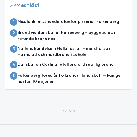
Mest läst
Misstänkt misshandel utanför pizzeria i Falkenberg
1
Brand vid dansbana i Falkenberg – byggnad och
2
rotunda brann ned
Nattens händelser i Hallands län – mordförsök i
3
Halmstad och mordbrand i Laholm
Dansbanan Cortina totalförstörd i nattlig brand
4
Falkenberg föreslår tio kronor i turistskatt — kan ge
5
nästan 10 miljoner
ANNONS