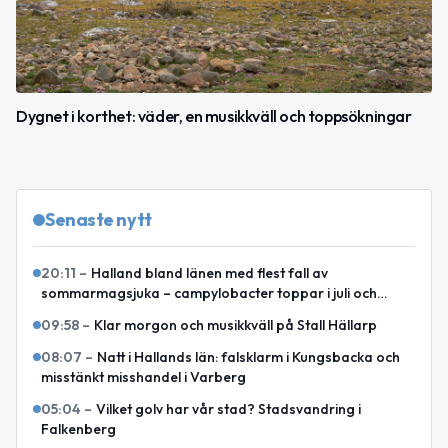
Dygnet i korthet: väder, en musikkväll och toppsökningar
Senaste nytt
20:11
–
Halland bland länen med flest fall av
sommarmagsjuka – campylobacter toppar i juli och
augusti
09:58
–
Klar morgon och musikkväll på Stall Hällarp
08:07
–
Natt i Hallands län: falsklarm i Kungsbacka och
misstänkt misshandel i Varberg
05:04
–
Vilket golv har vår stad? Stadsvandring i
Falkenberg