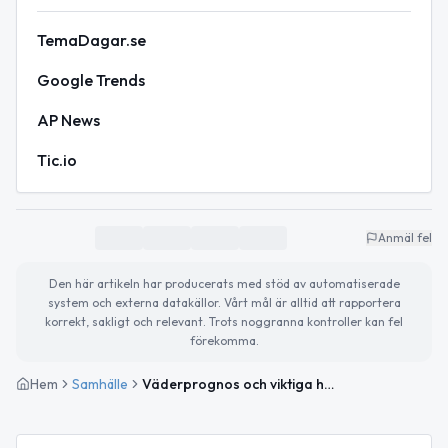
TemaDagar.se
Google Trends
AP News
Tic.io
Anmäl fel
Den här artikeln har producerats med stöd av automatiserade
system och externa datakällor. Vårt mål är alltid att rapportera
korrekt, sakligt och relevant. Trots noggranna kontroller kan fel
förekomma.
Hem
Samhälle
Väderprognos och viktiga händelser för Falkenberg 18 januari