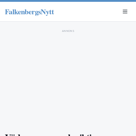
FalkenbergsNytt
ANNONS